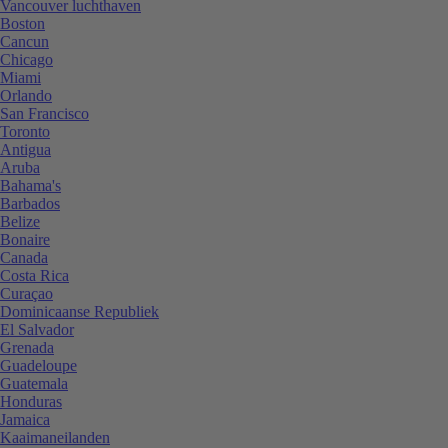
Vancouver luchthaven
Boston
Cancun
Chicago
Miami
Orlando
San Francisco
Toronto
Antigua
Aruba
Bahama's
Barbados
Belize
Bonaire
Canada
Costa Rica
Curaçao
Dominicaanse Republiek
El Salvador
Grenada
Guadeloupe
Guatemala
Honduras
Jamaica
Kaaimaneilanden