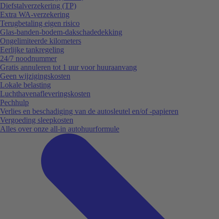
Diefstalverzekering (TP)
Extra WA-verzekering
Terugbetaling eigen risico
Glas-banden-bodem-dakschadedekking
Ongelimiteerde kilometers
Eerlijke tankregeling
24/7 noodnummer
Gratis annuleren tot 1 uur voor huuraanvang
Geen wijzigingskosten
Lokale belasting
Luchthavenafleveringskosten
Pechhulp
Verlies en beschadiging van de autosleutel en/of -papieren
Vergoeding sleepkosten
Alles over onze all-in autohuurformule