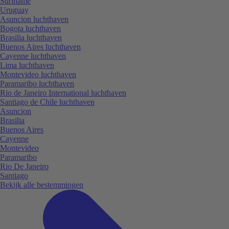
Suriname
Uruguay
Asuncion luchthaven
Bogota luchthaven
Brasilia luchthaven
Buenos Aires luchthaven
Cayenne luchthaven
Lima luchthaven
Montevideo luchthaven
Paramaribo luchthaven
Rio de Janeiro International luchthaven
Santiago de Chile luchthaven
Asuncion
Brasilia
Buenos Aires
Cayenne
Montevideo
Paramaribo
Rio De Janeiro
Santiago
Bekijk alle bestemmingen