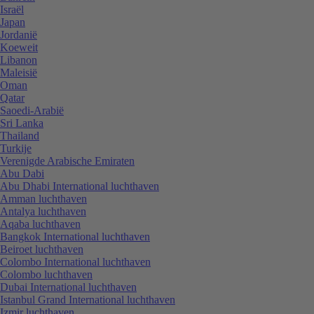
Israël
Japan
Jordanië
Koeweit
Libanon
Maleisië
Oman
Qatar
Saoedi-Arabië
Sri Lanka
Thailand
Turkije
Verenigde Arabische Emiraten
Abu Dabi
Abu Dhabi International luchthaven
Amman luchthaven
Antalya luchthaven
Aqaba luchthaven
Bangkok International luchthaven
Beiroet luchthaven
Colombo International luchthaven
Colombo luchthaven
Dubai International luchthaven
Istanbul Grand International luchthaven
Izmir luchthaven