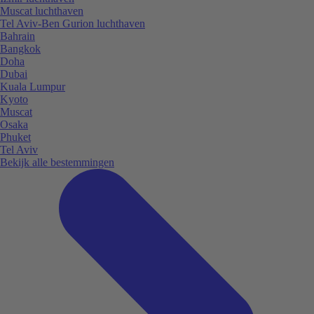
Muscat luchthaven
Tel Aviv-Ben Gurion luchthaven
Bahrain
Bangkok
Doha
Dubai
Kuala Lumpur
Kyoto
Muscat
Osaka
Phuket
Tel Aviv
Bekijk alle bestemmingen