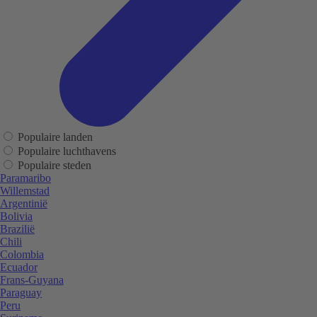
Populaire landen
Populaire luchthavens
Populaire steden
Paramaribo
Willemstad
Argentinië
Bolivia
Brazilië
Chili
Colombia
Ecuador
Frans-Guyana
Paraguay
Peru