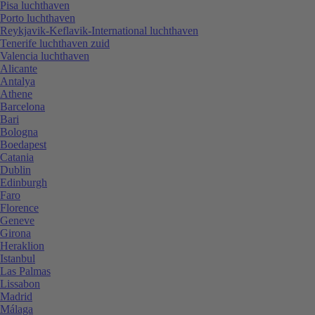
Pisa luchthaven
Porto luchthaven
Reykjavik-Keflavik-International luchthaven
Tenerife luchthaven zuid
Valencia luchthaven
Alicante
Antalya
Athene
Barcelona
Bari
Bologna
Boedapest
Catania
Dublin
Edinburgh
Faro
Florence
Geneve
Girona
Heraklion
Istanbul
Las Palmas
Lissabon
Madrid
Málaga