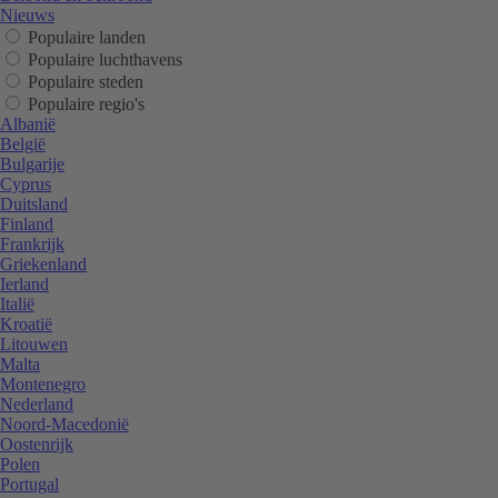
Nieuws
Populaire landen
Populaire luchthavens
Populaire steden
Populaire regio's
Albanië
België
Bulgarije
Cyprus
Duitsland
Finland
Frankrijk
Griekenland
Ierland
Italië
Kroatië
Litouwen
Malta
Montenegro
Nederland
Noord-Macedonië
Oostenrijk
Polen
Portugal