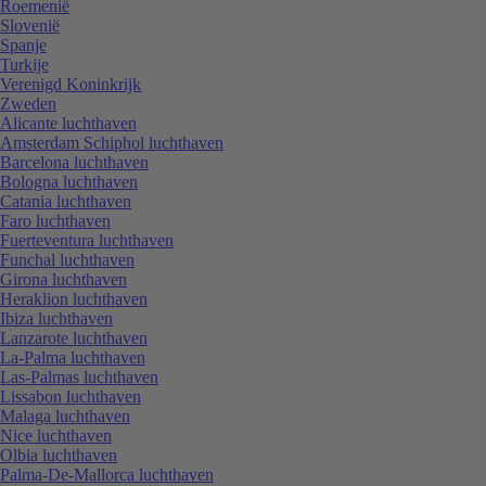
Roemenië
Slovenië
Spanje
Turkije
Verenigd Koninkrijk
Zweden
Alicante luchthaven
Amsterdam Schiphol luchthaven
Barcelona luchthaven
Bologna luchthaven
Catania luchthaven
Faro luchthaven
Fuerteventura luchthaven
Funchal luchthaven
Girona luchthaven
Heraklion luchthaven
Ibiza luchthaven
Lanzarote luchthaven
La-Palma luchthaven
Las-Palmas luchthaven
Lissabon luchthaven
Malaga luchthaven
Nice luchthaven
Olbia luchthaven
Palma-De-Mallorca luchthaven