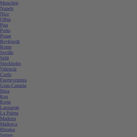
Munchen
Napels
Nice
Olbia
Pisa
Porto
Praag
Reykjavik
Rome
Sevilla
Split
Stockholm
Valencia
Corfu
Fuerteventura
Gran-Canaria
Ibiza
Kos
Kreta
Lanzarote
La Palma
Madeira
Mallorca
Rhodos
Samos