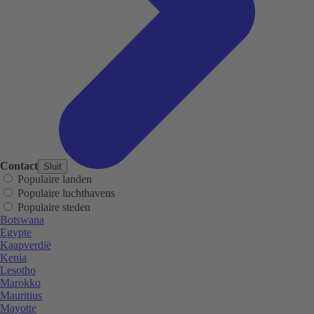
Contact
Sluit
Populaire landen
Populaire luchthavens
Populaire steden
Botswana
Egypte
Kaapverdië
Kenia
Lesotho
Marokko
Mauritius
Mayotte