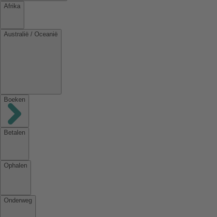
Afrika
Australië / Oceanië
Boeken
Betalen
Ophalen
Onderweg