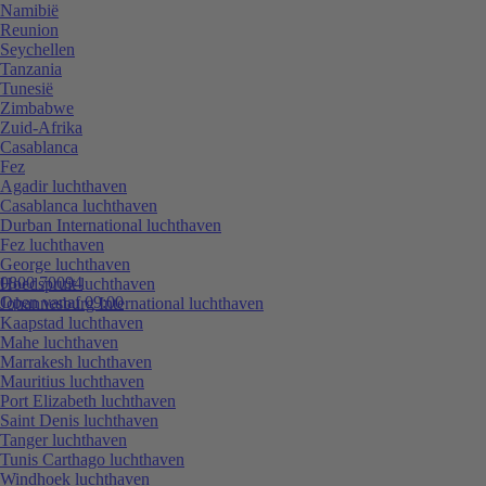
Namibië
Reunion
Seychellen
Tanzania
Tunesië
Zimbabwe
Zuid-Afrika
Casablanca
Fez
Agadir luchthaven
Casablanca luchthaven
Durban International luchthaven
Fez luchthaven
George luchthaven
0800 70094
Hoedspruit luchthaven
Open vanaf 09:00
Johannesburg International luchthaven
Kaapstad luchthaven
Mahe luchthaven
Marrakesh luchthaven
Mauritius luchthaven
Port Elizabeth luchthaven
Saint Denis luchthaven
Tanger luchthaven
Tunis Carthago luchthaven
Windhoek luchthaven