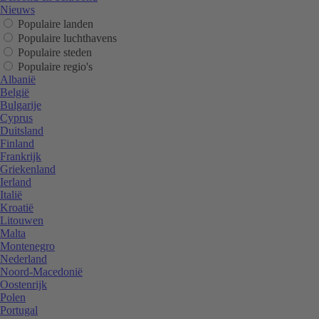
Nieuws
Populaire landen
Populaire luchthavens
Populaire steden
Populaire regio's
Albanië
België
Bulgarije
Cyprus
Duitsland
Finland
Frankrijk
Griekenland
Ierland
Italië
Kroatië
Litouwen
Malta
Montenegro
Nederland
Noord-Macedonië
Oostenrijk
Polen
Portugal