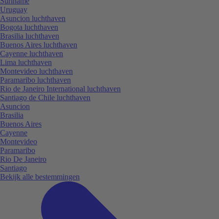
Suriname
Uruguay
Asuncion luchthaven
Bogota luchthaven
Brasilia luchthaven
Buenos Aires luchthaven
Cayenne luchthaven
Lima luchthaven
Montevideo luchthaven
Paramaribo luchthaven
Rio de Janeiro International luchthaven
Santiago de Chile luchthaven
Asuncion
Brasilia
Buenos Aires
Cayenne
Montevideo
Paramaribo
Rio De Janeiro
Santiago
Bekijk alle bestemmingen