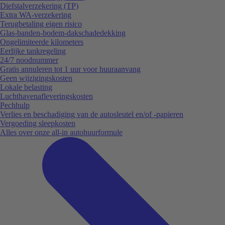
Diefstalverzekering (TP)
Extra WA-verzekering
Terugbetaling eigen risico
Glas-banden-bodem-dakschadedekking
Ongelimiteerde kilometers
Eerlijke tankregeling
24/7 noodnummer
Gratis annuleren tot 1 uur voor huuraanvang
Geen wijzigingskosten
Lokale belasting
Luchthavenafleveringskosten
Pechhulp
Verlies en beschadiging van de autosleutel en/of -papieren
Vergoeding sleepkosten
Alles over onze all-in autohuurformule