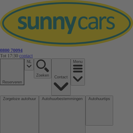
0800 70094
Tot 17:30
contact
NL
Menu
Zoeken
Contact
Reserveren
Zorgeloze autohuur
Autohuurbestemmingen
Autohuurtips