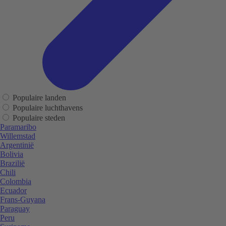
Populaire landen
Populaire luchthavens
Populaire steden
Paramaribo
Willemstad
Argentinië
Bolivia
Brazilië
Chili
Colombia
Ecuador
Frans-Guyana
Paraguay
Peru