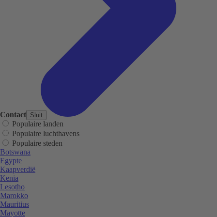
Contact
Sluit
Populaire landen
Populaire luchthavens
Populaire steden
Botswana
Egypte
Kaapverdië
Kenia
Lesotho
Marokko
Mauritius
Mayotte