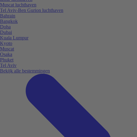
Muscat luchthaven
Tel Aviv-Ben Gurion luchthaven
Bahrain
Bangkok
Doha
Dubai
Kuala Lumpur
Kyoto
Muscat
Osaka
Phuket
Tel Aviv
Bekijk alle bestemmingen