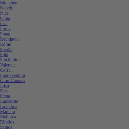
Munchen
Napels
Nice
Olbia
Pisa
Porto
Praag
Reykjavik
Rome
Sevilla
Split
Stockholm
Valencia
Corfu
Fuerteventura
Gran-Canaria
Ibiza
Kos
Kreta
Lanzarote
La Palma
Madeira
Mallorca
Rhodos
Samos