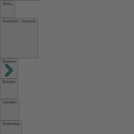
Afrika
Australië / Oceanië
Boeken
Betalen
Ophalen
Onderweg