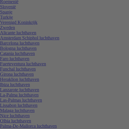
Roemenië
Slovenië
Spanje
Turkije
Verenigd Koninkrijk
Zweden
Alicante luchthaven
Amsterdam Schiphol luchthaven
Barcelona luchthaven
Bologna luchthaven
Catania luchthaven
Faro luchthaven
Fuerteventura luchthaven
Funchal luchthaven
Girona luchthaven
Heraklion luchthaven
Ibiza luchthaven
Lanzarote luchthaven
La-Palma luchthaven
Las-Palmas luchthaven
Lissabon luchthaven
Malaga luchthaven
Nice luchthaven
Olbia luchthaven
Palma-De-Mallorca luchthaven