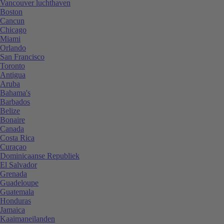
Vancouver luchthaven
Boston
Cancun
Chicago
Miami
Orlando
San Francisco
Toronto
Antigua
Aruba
Bahama's
Barbados
Belize
Bonaire
Canada
Costa Rica
Curaçao
Dominicaanse Republiek
El Salvador
Grenada
Guadeloupe
Guatemala
Honduras
Jamaica
Kaaimaneilanden