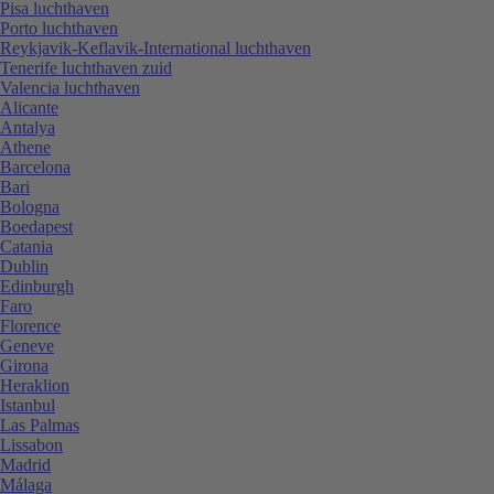
Pisa luchthaven
Porto luchthaven
Reykjavik-Keflavik-International luchthaven
Tenerife luchthaven zuid
Valencia luchthaven
Alicante
Antalya
Athene
Barcelona
Bari
Bologna
Boedapest
Catania
Dublin
Edinburgh
Faro
Florence
Geneve
Girona
Heraklion
Istanbul
Las Palmas
Lissabon
Madrid
Málaga