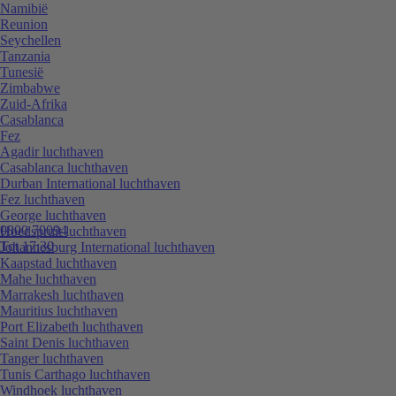
Namibië
Reunion
Seychellen
Tanzania
Tunesië
Zimbabwe
Zuid-Afrika
Casablanca
Fez
Agadir luchthaven
Casablanca luchthaven
Durban International luchthaven
Fez luchthaven
George luchthaven
0800 70094
Hoedspruit luchthaven
Tot 17:30
Johannesburg International luchthaven
Kaapstad luchthaven
Mahe luchthaven
Marrakesh luchthaven
Mauritius luchthaven
Port Elizabeth luchthaven
Saint Denis luchthaven
Tanger luchthaven
Tunis Carthago luchthaven
Windhoek luchthaven