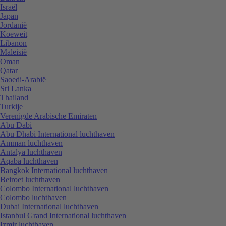
Israël
Japan
Jordanië
Koeweit
Libanon
Maleisië
Oman
Qatar
Saoedi-Arabië
Sri Lanka
Thailand
Turkije
Verenigde Arabische Emiraten
Abu Dabi
Abu Dhabi International luchthaven
Amman luchthaven
Antalya luchthaven
Aqaba luchthaven
Bangkok International luchthaven
Beiroet luchthaven
Colombo International luchthaven
Colombo luchthaven
Dubai International luchthaven
Istanbul Grand International luchthaven
Izmir luchthaven