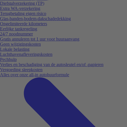
Diefstalverzekering (TP)
Extra WA-verzekering
Terugbetaling eigen risico
Glas-banden-bodem-dakschadedekking
Ongelimiteerde kilometers
Eerlijke tankregeling
24/7 noodnummer
Gratis annuleren tot 1 uur voor huuraanvang
Geen wijzigingskosten
Lokale belasting
Luchthavenafleveringskosten
Pechhulp
Verlies en beschadiging van de autosleutel en/of -papieren
Vergoeding sleepkosten
Alles over onze all-in autohuurformule