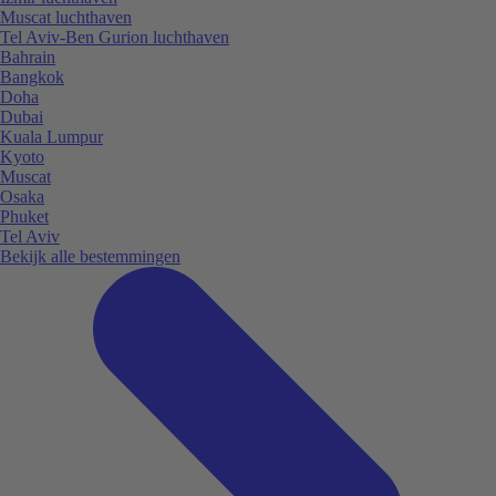
Muscat luchthaven
Tel Aviv-Ben Gurion luchthaven
Bahrain
Bangkok
Doha
Dubai
Kuala Lumpur
Kyoto
Muscat
Osaka
Phuket
Tel Aviv
Bekijk alle bestemmingen