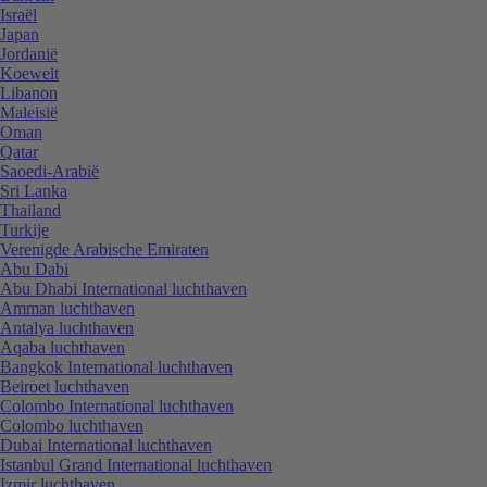
Israël
Japan
Jordanië
Koeweit
Libanon
Maleisië
Oman
Qatar
Saoedi-Arabië
Sri Lanka
Thailand
Turkije
Verenigde Arabische Emiraten
Abu Dabi
Abu Dhabi International luchthaven
Amman luchthaven
Antalya luchthaven
Aqaba luchthaven
Bangkok International luchthaven
Beiroet luchthaven
Colombo International luchthaven
Colombo luchthaven
Dubai International luchthaven
Istanbul Grand International luchthaven
Izmir luchthaven