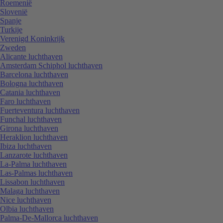
Roemenië
Slovenië
Spanje
Turkije
Verenigd Koninkrijk
Zweden
Alicante luchthaven
Amsterdam Schiphol luchthaven
Barcelona luchthaven
Bologna luchthaven
Catania luchthaven
Faro luchthaven
Fuerteventura luchthaven
Funchal luchthaven
Girona luchthaven
Heraklion luchthaven
Ibiza luchthaven
Lanzarote luchthaven
La-Palma luchthaven
Las-Palmas luchthaven
Lissabon luchthaven
Malaga luchthaven
Nice luchthaven
Olbia luchthaven
Palma-De-Mallorca luchthaven