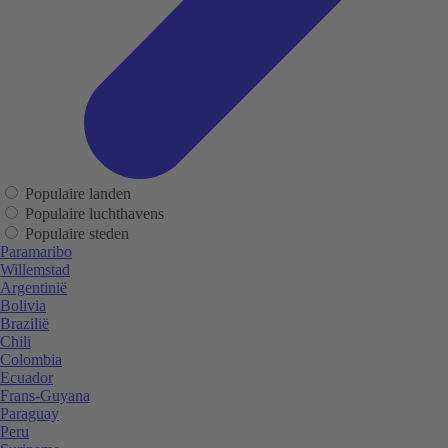
Populaire landen
Populaire luchthavens
Populaire steden
Paramaribo
Willemstad
Argentinië
Bolivia
Brazilië
Chili
Colombia
Ecuador
Frans-Guyana
Paraguay
Peru