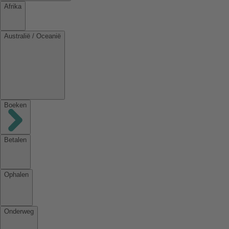
Afrika
Australië / Oceanië
Boeken
Betalen
Ophalen
Onderweg