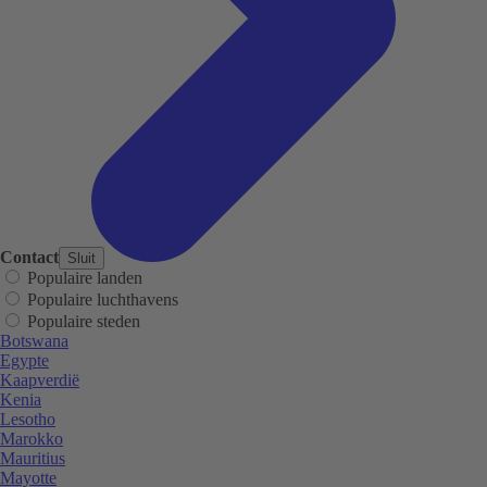
Contact
Sluit
Populaire landen
Populaire luchthavens
Populaire steden
Botswana
Egypte
Kaapverdië
Kenia
Lesotho
Marokko
Mauritius
Mayotte