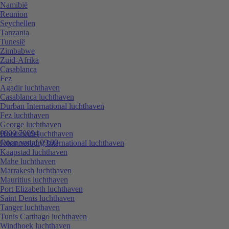
Namibië
Reunion
Seychellen
Tanzania
Tunesië
Zimbabwe
Zuid-Afrika
Casablanca
Fez
Agadir luchthaven
Casablanca luchthaven
Durban International luchthaven
Fez luchthaven
George luchthaven
0800 70094
Hoedspruit luchthaven
Open vanaf 09:00
Johannesburg International luchthaven
Kaapstad luchthaven
Mahe luchthaven
Marrakesh luchthaven
Mauritius luchthaven
Port Elizabeth luchthaven
Saint Denis luchthaven
Tanger luchthaven
Tunis Carthago luchthaven
Windhoek luchthaven