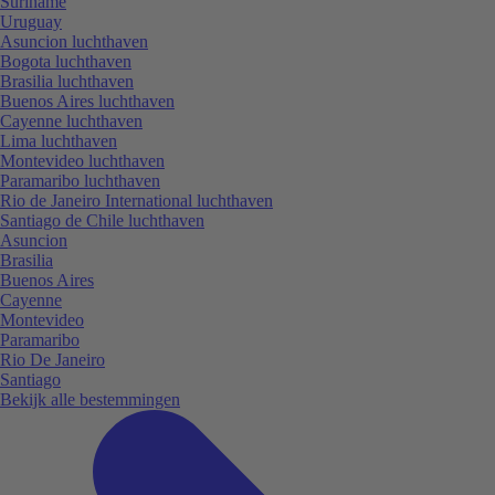
Suriname
Uruguay
Asuncion luchthaven
Bogota luchthaven
Brasilia luchthaven
Buenos Aires luchthaven
Cayenne luchthaven
Lima luchthaven
Montevideo luchthaven
Paramaribo luchthaven
Rio de Janeiro International luchthaven
Santiago de Chile luchthaven
Asuncion
Brasilia
Buenos Aires
Cayenne
Montevideo
Paramaribo
Rio De Janeiro
Santiago
Bekijk alle bestemmingen