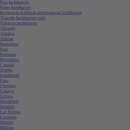
Pisa luchthaven
Porto luchthaven
Reykjavik-Keflavik-International luchthaven
Tenerife luchthaven zuid
Valencia luchthaven
Alicante
Antalya
Athene
Barcelona
Bari
Bologna
Boedapest
Catania
Dublin
Edinburgh
Faro
Florence
Geneve
Girona
Heraklion
Istanbul
Las Palmas
Lissabon
Madrid
Málaga