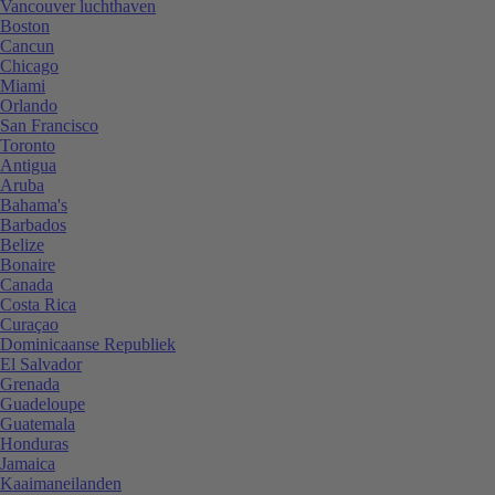
Vancouver luchthaven
Boston
Cancun
Chicago
Miami
Orlando
San Francisco
Toronto
Antigua
Aruba
Bahama's
Barbados
Belize
Bonaire
Canada
Costa Rica
Curaçao
Dominicaanse Republiek
El Salvador
Grenada
Guadeloupe
Guatemala
Honduras
Jamaica
Kaaimaneilanden