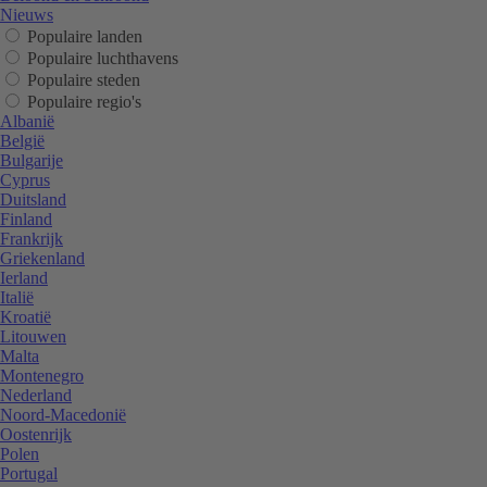
Nieuws
Populaire landen
Populaire luchthavens
Populaire steden
Populaire regio's
Albanië
België
Bulgarije
Cyprus
Duitsland
Finland
Frankrijk
Griekenland
Ierland
Italië
Kroatië
Litouwen
Malta
Montenegro
Nederland
Noord-Macedonië
Oostenrijk
Polen
Portugal