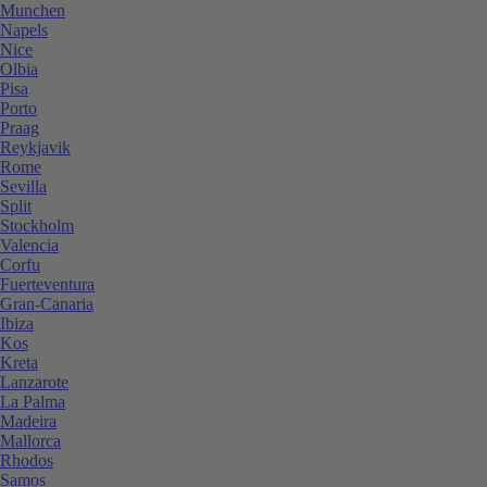
Munchen
Napels
Nice
Olbia
Pisa
Porto
Praag
Reykjavik
Rome
Sevilla
Split
Stockholm
Valencia
Corfu
Fuerteventura
Gran-Canaria
Ibiza
Kos
Kreta
Lanzarote
La Palma
Madeira
Mallorca
Rhodos
Samos