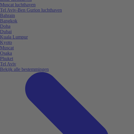
Muscat luchthaven
Tel Aviv-Ben Gurion luchthaven
Bahrain
Bangkok
Doha
Dubai
Kuala Lumpur
Kyoto
Muscat
Osaka
Phuket
Tel Aviv
Bekijk alle bestemmingen