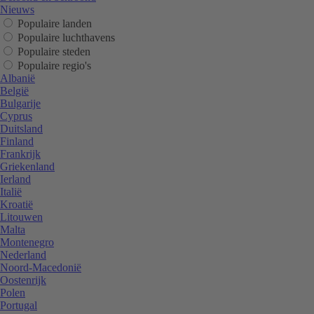
Nieuws
Populaire landen
Populaire luchthavens
Populaire steden
Populaire regio's
Albanië
België
Bulgarije
Cyprus
Duitsland
Finland
Frankrijk
Griekenland
Ierland
Italië
Kroatië
Litouwen
Malta
Montenegro
Nederland
Noord-Macedonië
Oostenrijk
Polen
Portugal