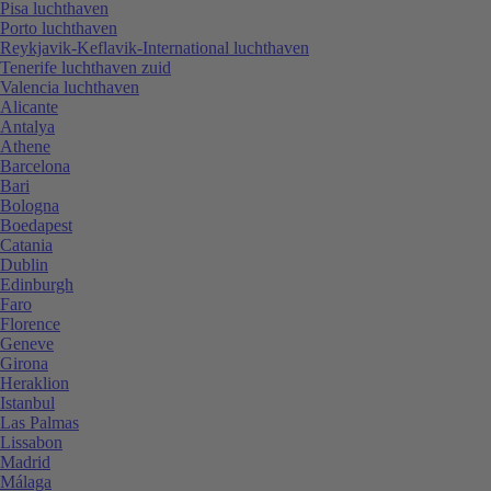
Pisa luchthaven
Porto luchthaven
Reykjavik-Keflavik-International luchthaven
Tenerife luchthaven zuid
Valencia luchthaven
Alicante
Antalya
Athene
Barcelona
Bari
Bologna
Boedapest
Catania
Dublin
Edinburgh
Faro
Florence
Geneve
Girona
Heraklion
Istanbul
Las Palmas
Lissabon
Madrid
Málaga