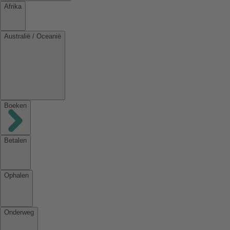
Afrika
Australië / Oceanië
Boeken
Betalen
Ophalen
Onderweg