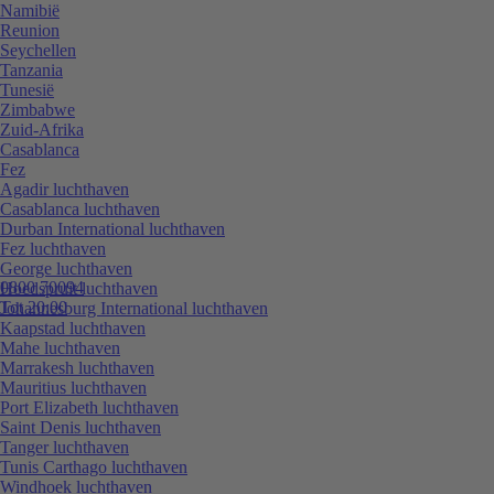
Namibië
Reunion
Seychellen
Tanzania
Tunesië
Zimbabwe
Zuid-Afrika
Casablanca
Fez
Agadir luchthaven
Casablanca luchthaven
Durban International luchthaven
Fez luchthaven
George luchthaven
0800 70094
Hoedspruit luchthaven
Tot 20:00
Johannesburg International luchthaven
Kaapstad luchthaven
Mahe luchthaven
Marrakesh luchthaven
Mauritius luchthaven
Port Elizabeth luchthaven
Saint Denis luchthaven
Tanger luchthaven
Tunis Carthago luchthaven
Windhoek luchthaven