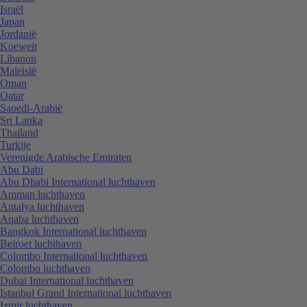
Israël
Japan
Jordanië
Koeweit
Libanon
Maleisië
Oman
Qatar
Saoedi-Arabië
Sri Lanka
Thailand
Turkije
Verenigde Arabische Emiraten
Abu Dabi
Abu Dhabi International luchthaven
Amman luchthaven
Antalya luchthaven
Aqaba luchthaven
Bangkok International luchthaven
Beiroet luchthaven
Colombo International luchthaven
Colombo luchthaven
Dubai International luchthaven
Istanbul Grand International luchthaven
Izmir luchthaven