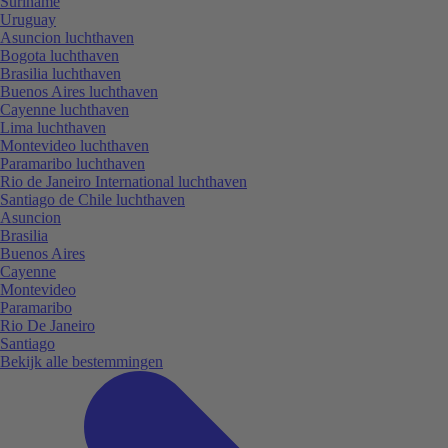
Suriname
Uruguay
Asuncion luchthaven
Bogota luchthaven
Brasilia luchthaven
Buenos Aires luchthaven
Cayenne luchthaven
Lima luchthaven
Montevideo luchthaven
Paramaribo luchthaven
Rio de Janeiro International luchthaven
Santiago de Chile luchthaven
Asuncion
Brasilia
Buenos Aires
Cayenne
Montevideo
Paramaribo
Rio De Janeiro
Santiago
Bekijk alle bestemmingen