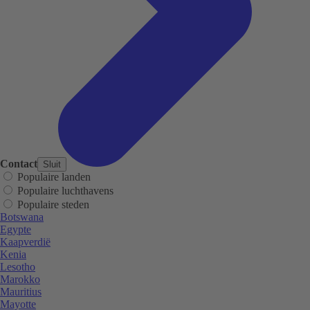
Contact
Sluit
Populaire landen
Populaire luchthavens
Populaire steden
Botswana
Egypte
Kaapverdië
Kenia
Lesotho
Marokko
Mauritius
Mayotte