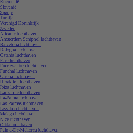
Roemenië
Slovenië
Spanje
Turkije
Verenigd Koninkrijk
Zweden
Alicante luchthaven
Amsterdam Schiphol luchthaven
Barcelona luchthaven
Bologna luchthaven
Catania luchthaven
Faro luchthaven
Fuerteventura luchthaven
Funchal luchthaven
Girona luchthaven
Heraklion luchthaven
Ibiza luchthaven
Lanzarote luchthaven
La-Palma luchthaven
Las-Palmas luchthaven
Lissabon luchthaven
Malaga luchthaven
Nice luchthaven
Olbia luchthaven
Palma-De-Mallorca luchthaven