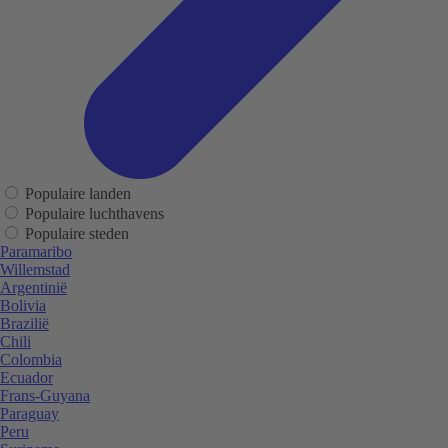
Populaire landen
Populaire luchthavens
Populaire steden
Paramaribo
Willemstad
Argentinië
Bolivia
Brazilië
Chili
Colombia
Ecuador
Frans-Guyana
Paraguay
Peru