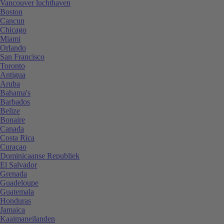
Vancouver luchthaven
Boston
Cancun
Chicago
Miami
Orlando
San Francisco
Toronto
Antigua
Aruba
Bahama's
Barbados
Belize
Bonaire
Canada
Costa Rica
Curaçao
Dominicaanse Republiek
El Salvador
Grenada
Guadeloupe
Guatemala
Honduras
Jamaica
Kaaimaneilanden