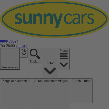
0800 70094
Tot 20:00
contact
NL
Menu
Zoeken
Contact
Reserveren
Zorgeloze autohuur
Autohuurbestemmingen
Autohuurtips