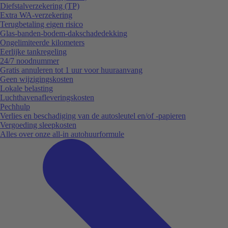
Diefstalverzekering (TP)
Extra WA-verzekering
Terugbetaling eigen risico
Glas-banden-bodem-dakschadedekking
Ongelimiteerde kilometers
Eerlijke tankregeling
24/7 noodnummer
Gratis annuleren tot 1 uur voor huuraanvang
Geen wijzigingskosten
Lokale belasting
Luchthavenafleveringskosten
Pechhulp
Verlies en beschadiging van de autosleutel en/of -papieren
Vergoeding sleepkosten
Alles over onze all-in autohuurformule