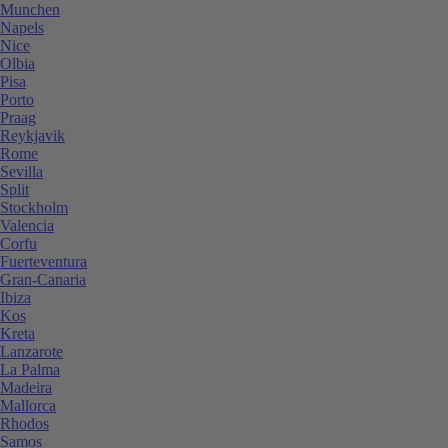
Munchen
Napels
Nice
Olbia
Pisa
Porto
Praag
Reykjavik
Rome
Sevilla
Split
Stockholm
Valencia
Corfu
Fuerteventura
Gran-Canaria
Ibiza
Kos
Kreta
Lanzarote
La Palma
Madeira
Mallorca
Rhodos
Samos