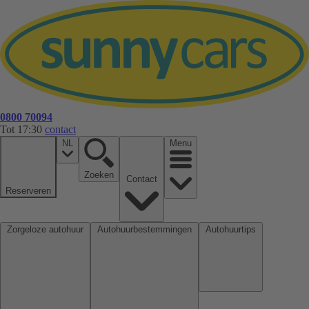
0800 70094
Tot 17:30
contact
NL
Menu
Zoeken
Contact
Reserveren
Zorgeloze autohuur
Autohuurbestemmingen
Autohuurtips