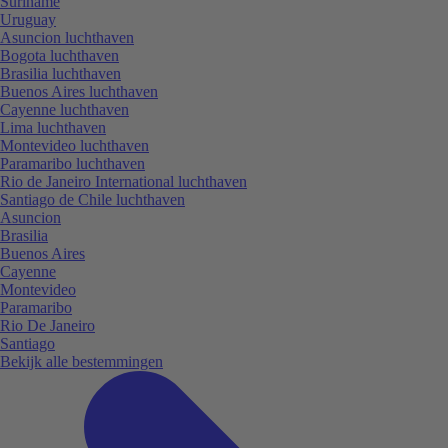
Suriname
Uruguay
Asuncion luchthaven
Bogota luchthaven
Brasilia luchthaven
Buenos Aires luchthaven
Cayenne luchthaven
Lima luchthaven
Montevideo luchthaven
Paramaribo luchthaven
Rio de Janeiro International luchthaven
Santiago de Chile luchthaven
Asuncion
Brasilia
Buenos Aires
Cayenne
Montevideo
Paramaribo
Rio De Janeiro
Santiago
Bekijk alle bestemmingen