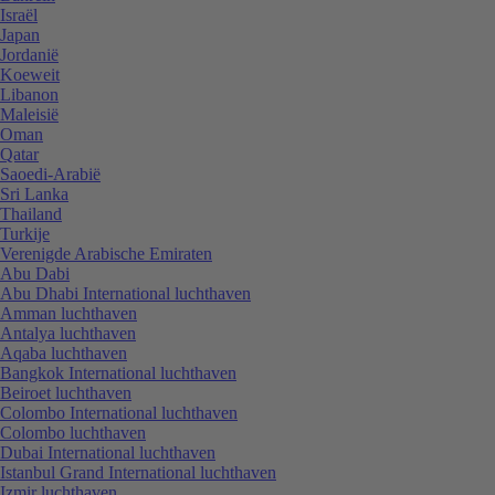
Israël
Japan
Jordanië
Koeweit
Libanon
Maleisië
Oman
Qatar
Saoedi-Arabië
Sri Lanka
Thailand
Turkije
Verenigde Arabische Emiraten
Abu Dabi
Abu Dhabi International luchthaven
Amman luchthaven
Antalya luchthaven
Aqaba luchthaven
Bangkok International luchthaven
Beiroet luchthaven
Colombo International luchthaven
Colombo luchthaven
Dubai International luchthaven
Istanbul Grand International luchthaven
Izmir luchthaven