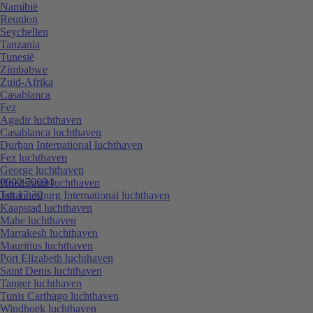
Namibië
Reunion
Seychellen
Tanzania
Tunesië
Zimbabwe
Zuid-Afrika
Casablanca
Fez
Agadir luchthaven
Casablanca luchthaven
Durban International luchthaven
Fez luchthaven
George luchthaven
0800 70094
Hoedspruit luchthaven
Tot 17:30
Johannesburg International luchthaven
Kaapstad luchthaven
Mahe luchthaven
Marrakesh luchthaven
Mauritius luchthaven
Port Elizabeth luchthaven
Saint Denis luchthaven
Tanger luchthaven
Tunis Carthago luchthaven
Windhoek luchthaven