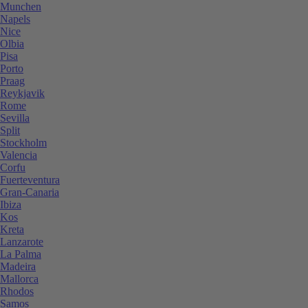
Munchen
Napels
Nice
Olbia
Pisa
Porto
Praag
Reykjavik
Rome
Sevilla
Split
Stockholm
Valencia
Corfu
Fuerteventura
Gran-Canaria
Ibiza
Kos
Kreta
Lanzarote
La Palma
Madeira
Mallorca
Rhodos
Samos