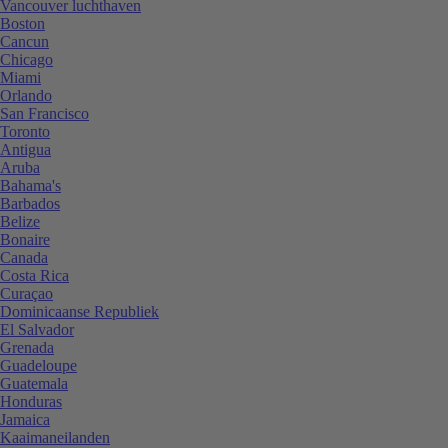
Vancouver luchthaven
Boston
Cancun
Chicago
Miami
Orlando
San Francisco
Toronto
Antigua
Aruba
Bahama's
Barbados
Belize
Bonaire
Canada
Costa Rica
Curaçao
Dominicaanse Republiek
El Salvador
Grenada
Guadeloupe
Guatemala
Honduras
Jamaica
Kaaimaneilanden