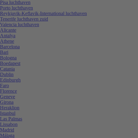
Pisa luchthaven
Porto luchthaven
Reykjavik-Keflavik-International luchthaven
Tenerife luchthaven zuid
Valencia luchthaven
Alicante
Antalya
Athene
Barcelona
Bari
Bologna
Boedapest
Catania
Dublin
Edinburgh
Faro
Florence
Geneve
Girona
Heraklion
Istanbul
Las Palmas
Lissabon
Madrid
Málaga