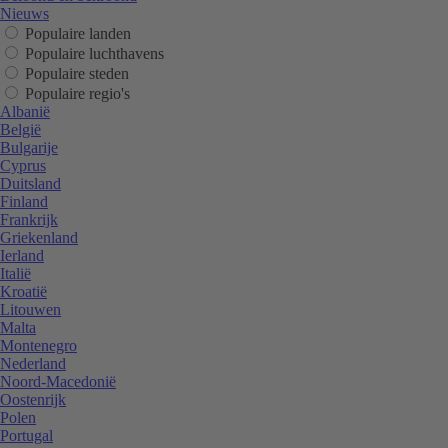
Nieuws
Populaire landen
Populaire luchthavens
Populaire steden
Populaire regio's
Albanië
België
Bulgarije
Cyprus
Duitsland
Finland
Frankrijk
Griekenland
Ierland
Italië
Kroatië
Litouwen
Malta
Montenegro
Nederland
Noord-Macedonië
Oostenrijk
Polen
Portugal