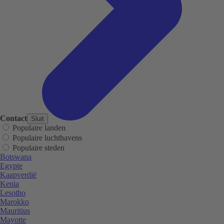
Contact
Sluit
Populaire landen
Populaire luchthavens
Populaire steden
Botswana
Egypte
Kaapverdië
Kenia
Lesotho
Marokko
Mauritius
Mayotte