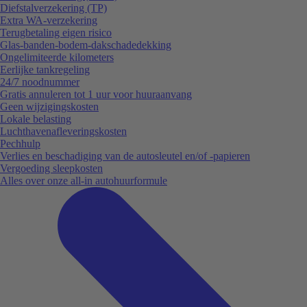
Diefstalverzekering (TP)
Extra WA-verzekering
Terugbetaling eigen risico
Glas-banden-bodem-dakschadedekking
Ongelimiteerde kilometers
Eerlijke tankregeling
24/7 noodnummer
Gratis annuleren tot 1 uur voor huuraanvang
Geen wijzigingskosten
Lokale belasting
Luchthavenafleveringskosten
Pechhulp
Verlies en beschadiging van de autosleutel en/of -papieren
Vergoeding sleepkosten
Alles over onze all-in autohuurformule