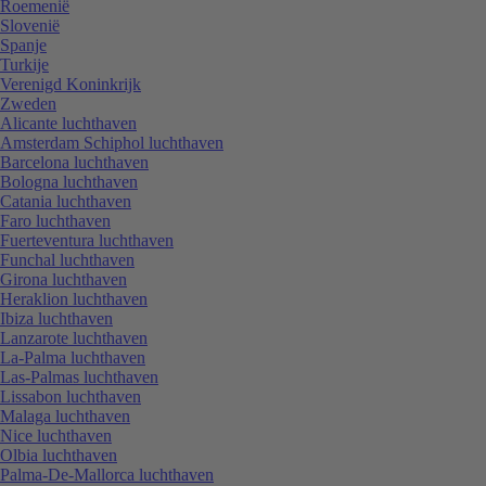
Roemenië
Slovenië
Spanje
Turkije
Verenigd Koninkrijk
Zweden
Alicante luchthaven
Amsterdam Schiphol luchthaven
Barcelona luchthaven
Bologna luchthaven
Catania luchthaven
Faro luchthaven
Fuerteventura luchthaven
Funchal luchthaven
Girona luchthaven
Heraklion luchthaven
Ibiza luchthaven
Lanzarote luchthaven
La-Palma luchthaven
Las-Palmas luchthaven
Lissabon luchthaven
Malaga luchthaven
Nice luchthaven
Olbia luchthaven
Palma-De-Mallorca luchthaven