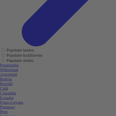
Populaire landen
Populaire luchthavens
Populaire steden
Paramaribo
Willemstad
Argentinië
Bolivia
Brazilië
Chili
Colombia
Ecuador
Frans-Guyana
Paraguay
Peru