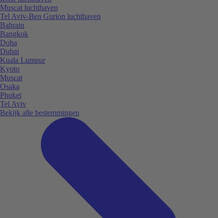
Muscat luchthaven
Tel Aviv-Ben Gurion luchthaven
Bahrain
Bangkok
Doha
Dubai
Kuala Lumpur
Kyoto
Muscat
Osaka
Phuket
Tel Aviv
Bekijk alle bestemmingen