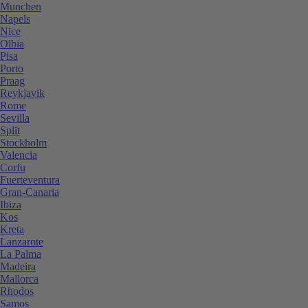
Munchen
Napels
Nice
Olbia
Pisa
Porto
Praag
Reykjavik
Rome
Sevilla
Split
Stockholm
Valencia
Corfu
Fuerteventura
Gran-Canaria
Ibiza
Kos
Kreta
Lanzarote
La Palma
Madeira
Mallorca
Rhodos
Samos