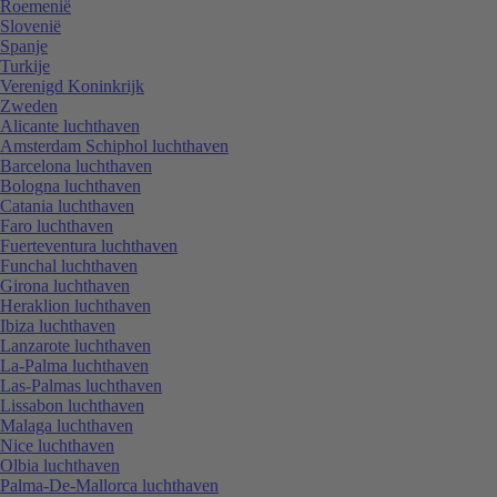
Roemenië
Slovenië
Spanje
Turkije
Verenigd Koninkrijk
Zweden
Alicante luchthaven
Amsterdam Schiphol luchthaven
Barcelona luchthaven
Bologna luchthaven
Catania luchthaven
Faro luchthaven
Fuerteventura luchthaven
Funchal luchthaven
Girona luchthaven
Heraklion luchthaven
Ibiza luchthaven
Lanzarote luchthaven
La-Palma luchthaven
Las-Palmas luchthaven
Lissabon luchthaven
Malaga luchthaven
Nice luchthaven
Olbia luchthaven
Palma-De-Mallorca luchthaven