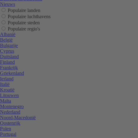
Nieuws
Populaire landen
Populaire luchthavens
Populaire steden
Populaire regio's
Albanië
België
Bulgarije
Cyprus
Duitsland
Finland
Frankrijk
Griekenland
Ierland
Italië
Kroatië
Litouwen
Malta
Montenegro
Nederland
Noord-Macedonië
Oostenrijk
Polen
Portugal