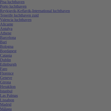
Pisa luchthaven
Porto luchthaven
Reykjavik-Keflavik-International luchthaven
Tenerife luchthaven zuid
Valencia luchthaven
Alicante
Antalya
Athene
Barcelona
Bari
Bologna
Boedapest
Catania
Dublin
Edinburgh
Faro
Florence
Geneve
Girona
Heraklion
Istanbul
Las Palmas
Lissabon
Madrid
Málaga