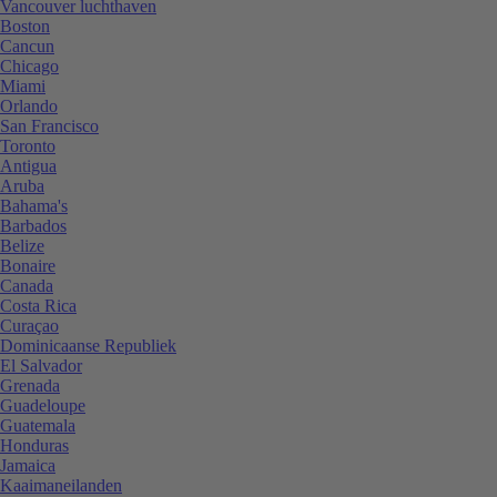
Vancouver luchthaven
Boston
Cancun
Chicago
Miami
Orlando
San Francisco
Toronto
Antigua
Aruba
Bahama's
Barbados
Belize
Bonaire
Canada
Costa Rica
Curaçao
Dominicaanse Republiek
El Salvador
Grenada
Guadeloupe
Guatemala
Honduras
Jamaica
Kaaimaneilanden