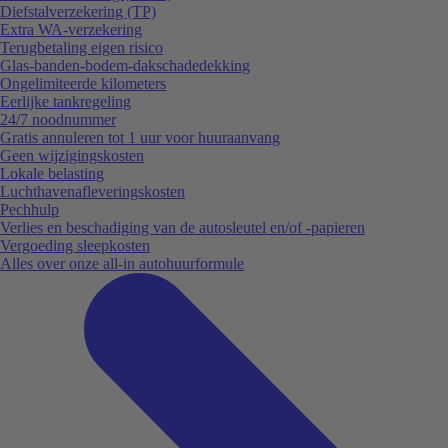
Diefstalverzekering (TP)
Extra WA-verzekering
Terugbetaling eigen risico
Glas-banden-bodem-dakschadedekking
Ongelimiteerde kilometers
Eerlijke tankregeling
24/7 noodnummer
Gratis annuleren tot 1 uur voor huuraanvang
Geen wijzigingskosten
Lokale belasting
Luchthavenafleveringskosten
Pechhulp
Verlies en beschadiging van de autosleutel en/of -papieren
Vergoeding sleepkosten
Alles over onze all-in autohuurformule