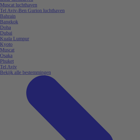
Muscat luchthaven
Tel Aviv-Ben Gurion luchthaven
Bahrain
Bangkok
Doha
Dubai
Kuala Lumpur
Kyoto
Muscat
Osaka
Phuket
Tel Aviv
Bekijk alle bestemmingen