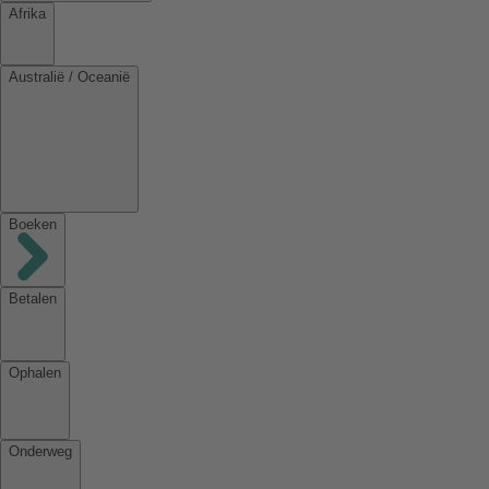
Afrika
Australië / Oceanië
Boeken
Betalen
Ophalen
Onderweg