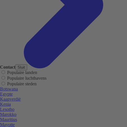
Contact
Sluit
Populaire landen
Populaire luchthavens
Populaire steden
Botswana
Egypte
Kaapverdië
Kenia
Lesotho
Marokko
Mauritius
Mayotte