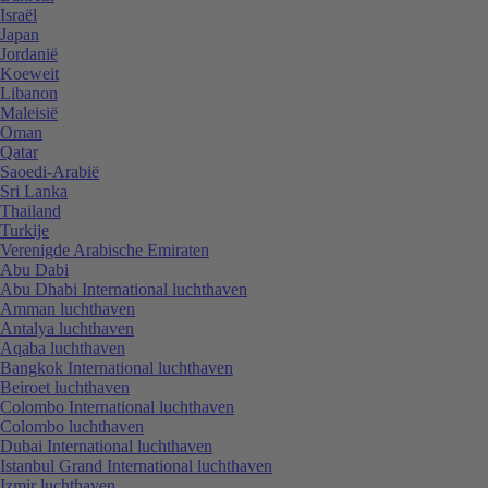
Israël
Japan
Jordanië
Koeweit
Libanon
Maleisië
Oman
Qatar
Saoedi-Arabië
Sri Lanka
Thailand
Turkije
Verenigde Arabische Emiraten
Abu Dabi
Abu Dhabi International luchthaven
Amman luchthaven
Antalya luchthaven
Aqaba luchthaven
Bangkok International luchthaven
Beiroet luchthaven
Colombo International luchthaven
Colombo luchthaven
Dubai International luchthaven
Istanbul Grand International luchthaven
Izmir luchthaven