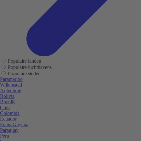
Populaire landen
Populaire luchthavens
Populaire steden
Paramaribo
Willemstad
Argentinië
Bolivia
Brazilië
Chili
Colombia
Ecuador
Frans-Guyana
Paraguay
Peru