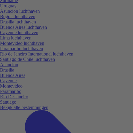
Suriname
Uruguay
Asuncion luchthaven
Bogota luchthaven
Brasilia luchthaven
Buenos Aires luchthaven
Cayenne luchthaven
Lima luchthaven
Montevideo luchthaven
Paramaribo luchthaven
Rio de Janeiro International luchthaven
Santiago de Chile luchthaven
Asuncion
Brasilia
Buenos Aires
Cayenne
Montevideo
Paramaribo
Rio De Janeiro
Santiago
Bekijk alle bestemmingen