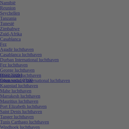
Namibië
Reunion
Seychellen
Tanzania
Tunesië
Zimbabwe
Zuid-Afrika
Casablanca
Fez
Agadir luchthaven
Casablanca luchthaven
Durban International luchthaven
Fez luchthaven
George luchthaven
0800 70094
Hoedspruit luchthaven
Open vanaf 09:00
Johannesburg International luchthaven
Kaapstad luchthaven
Mahe luchthaven
Marrakesh luchthaven
Mauritius luchthaven
Port Elizabeth luchthaven
Saint Denis luchthaven
Tanger luchthaven
Tunis Carthago luchthaven
Windhoek luchthaven