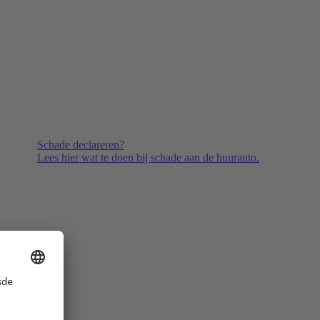
Schade declareren?
Lees hier wat te doen bij schade aan de huurauto.