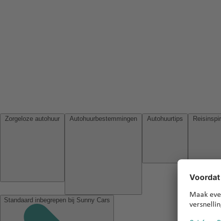
Zorgeloze autohuur
Autohuurbestemmingen
Autohuurtips
Standaard inbegrepen bij Sunny Cars