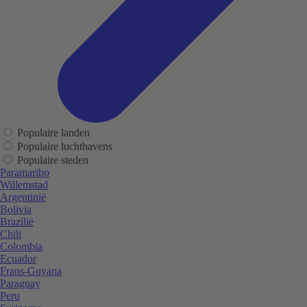
Populaire landen
Populaire luchthavens
Populaire steden
Paramaribo
Willemstad
Argentinië
Bolivia
Brazilië
Chili
Colombia
Ecuador
Frans-Guyana
Paraguay
Peru