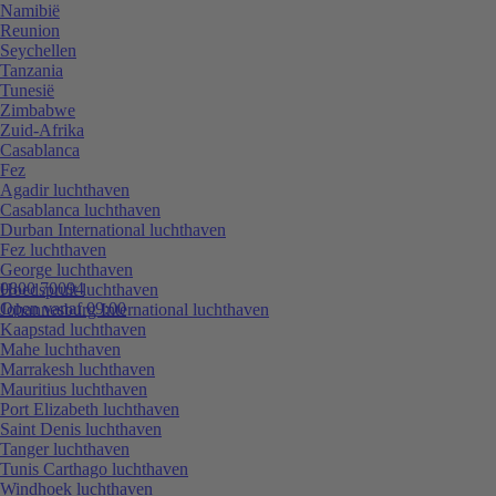
Namibië
Reunion
Seychellen
Tanzania
Tunesië
Zimbabwe
Zuid-Afrika
Casablanca
Fez
Agadir luchthaven
Casablanca luchthaven
Durban International luchthaven
Fez luchthaven
George luchthaven
0800 70094
Hoedspruit luchthaven
Open vanaf 09:00
Johannesburg International luchthaven
Kaapstad luchthaven
Mahe luchthaven
Marrakesh luchthaven
Mauritius luchthaven
Port Elizabeth luchthaven
Saint Denis luchthaven
Tanger luchthaven
Tunis Carthago luchthaven
Windhoek luchthaven