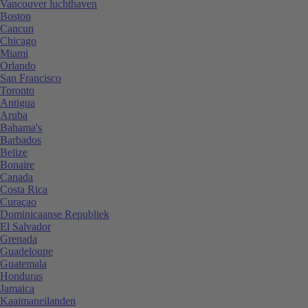
Vancouver luchthaven
Boston
Cancun
Chicago
Miami
Orlando
San Francisco
Toronto
Antigua
Aruba
Bahama's
Barbados
Belize
Bonaire
Canada
Costa Rica
Curaçao
Dominicaanse Republiek
El Salvador
Grenada
Guadeloupe
Guatemala
Honduras
Jamaica
Kaaimaneilanden