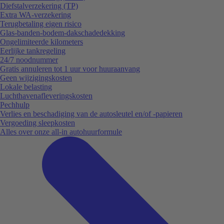
Diefstalverzekering (TP)
Extra WA-verzekering
Terugbetaling eigen risico
Glas-banden-bodem-dakschadedekking
Ongelimiteerde kilometers
Eerlijke tankregeling
24/7 noodnummer
Gratis annuleren tot 1 uur voor huuraanvang
Geen wijzigingskosten
Lokale belasting
Luchthavenafleveringskosten
Pechhulp
Verlies en beschadiging van de autosleutel en/of -papieren
Vergoeding sleepkosten
Alles over onze all-in autohuurformule