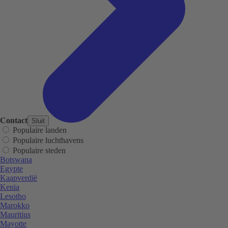
Contact
Sluit
Populaire landen
Populaire luchthavens
Populaire steden
Botswana
Egypte
Kaapverdië
Kenia
Lesotho
Marokko
Mauritius
Mayotte