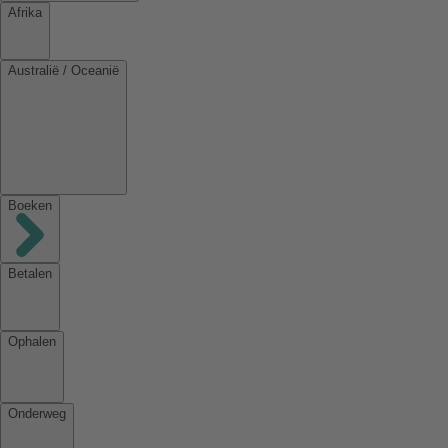
Afrika
Australië / Oceanië
Boeken
Betalen
Ophalen
Onderweg