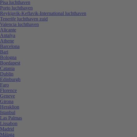
Pisa luchthaven
Porto luchthaven
Reykjavik-Keflavik-International luchthaven
Tenerife luchthaven zuid
Valencia luchthaven
Alicante
Antalya
Athene
Barcelona
Bari
Bologna
Boedapest
Catania
Dublin
Edinburgh
Faro
Florence
Geneve
Girona
Heraklion
Istanbul
Las Palmas
Lissabon
Madrid
Málaga