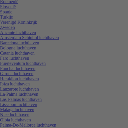
Roemenië
Slovenië
Spanje
Turkije
Verenigd Koninkrijk
Zweden
Alicante luchthaven
Amsterdam Schiphol luchthaven
Barcelona luchthaven
Bologna luchthaven
Catania luchthaven
Faro luchthaven
Fuerteventura luchthaven
Funchal luchthaven
Girona luchthaven
Heraklion luchthaven
Ibiza luchthaven
Lanzarote luchthaven
La-Palma luchthaven
Las-Palmas luchthaven
Lissabon luchthaven
Malaga luchthaven
Nice luchthaven
Olbia luchthaven
Palma-De-Mallorca luchthaven