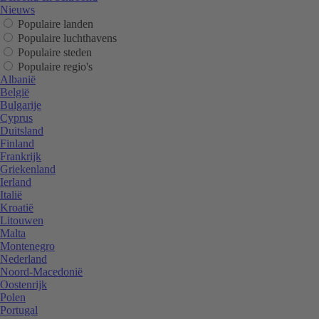
Nieuws
Populaire landen
Populaire luchthavens
Populaire steden
Populaire regio's
Albanië
België
Bulgarije
Cyprus
Duitsland
Finland
Frankrijk
Griekenland
Ierland
Italië
Kroatië
Litouwen
Malta
Montenegro
Nederland
Noord-Macedonië
Oostenrijk
Polen
Portugal