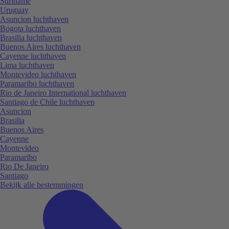
Suriname
Uruguay
Asuncion luchthaven
Bogota luchthaven
Brasilia luchthaven
Buenos Aires luchthaven
Cayenne luchthaven
Lima luchthaven
Montevideo luchthaven
Paramaribo luchthaven
Rio de Janeiro International luchthaven
Santiago de Chile luchthaven
Asuncion
Brasilia
Buenos Aires
Cayenne
Montevideo
Paramaribo
Rio De Janeiro
Santiago
Bekijk alle bestemmingen