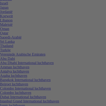
Israël
Japan
Jordanië
Koeweit
Libanon
Maleisië
Oman
Qatar
Saoedi-Arabië
Sri Lanka
Thailand
Turkije
Verenigde Arabische Emiraten
Abu Dabi
Abu Dhabi International luchthaven
Amman luchthaven
Antalya luchthaven
Aqaba luchthaven
Bangkok International luchthaven
Beiroet luchthaven
Colombo International luchthaven
Colombo luchthaven
Dubai International luchthaven
Istanbul Grand International luchthaven
Izmir luchthaven