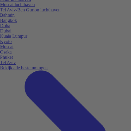
Muscat luchthaven
Tel Aviv-Ben Gurion luchthaven
Bahrain
Bangkok
Doha
Dubai
Kuala Lumpur
Kyoto
Muscat
Osaka
Phuket
Tel Aviv
Bekijk alle bestemmingen