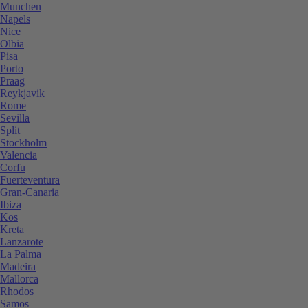
Munchen
Napels
Nice
Olbia
Pisa
Porto
Praag
Reykjavik
Rome
Sevilla
Split
Stockholm
Valencia
Corfu
Fuerteventura
Gran-Canaria
Ibiza
Kos
Kreta
Lanzarote
La Palma
Madeira
Mallorca
Rhodos
Samos