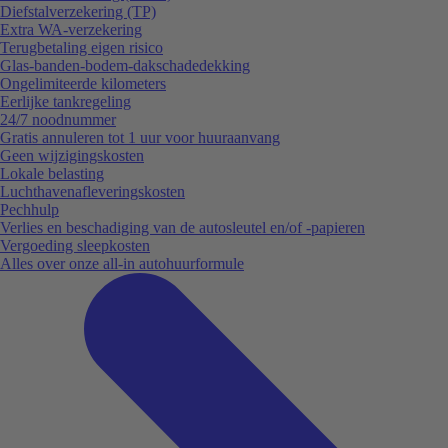
Diefstalverzekering (TP)
Extra WA-verzekering
Terugbetaling eigen risico
Glas-banden-bodem-dakschadedekking
Ongelimiteerde kilometers
Eerlijke tankregeling
24/7 noodnummer
Gratis annuleren tot 1 uur voor huuraanvang
Geen wijzigingskosten
Lokale belasting
Luchthavenafleveringskosten
Pechhulp
Verlies en beschadiging van de autosleutel en/of -papieren
Vergoeding sleepkosten
Alles over onze all-in autohuurformule