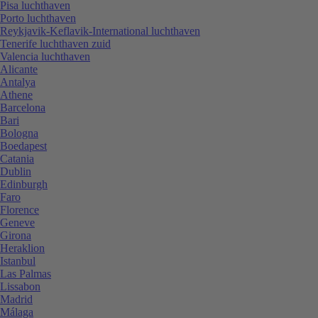
Pisa luchthaven
Porto luchthaven
Reykjavik-Keflavik-International luchthaven
Tenerife luchthaven zuid
Valencia luchthaven
Alicante
Antalya
Athene
Barcelona
Bari
Bologna
Boedapest
Catania
Dublin
Edinburgh
Faro
Florence
Geneve
Girona
Heraklion
Istanbul
Las Palmas
Lissabon
Madrid
Málaga