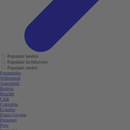
Populaire landen
Populaire luchthavens
Populaire steden
Paramaribo
Willemstad
Argentinië
Bolivia
Brazilië
Chili
Colombia
Ecuador
Frans-Guyana
Paraguay
Peru