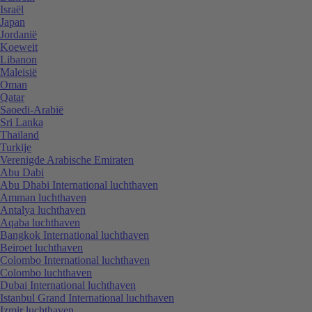
Israël
Japan
Jordanië
Koeweit
Libanon
Maleisië
Oman
Qatar
Saoedi-Arabië
Sri Lanka
Thailand
Turkije
Verenigde Arabische Emiraten
Abu Dabi
Abu Dhabi International luchthaven
Amman luchthaven
Antalya luchthaven
Aqaba luchthaven
Bangkok International luchthaven
Beiroet luchthaven
Colombo International luchthaven
Colombo luchthaven
Dubai International luchthaven
Istanbul Grand International luchthaven
Izmir luchthaven