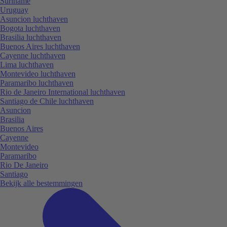
Suriname
Uruguay
Asuncion luchthaven
Bogota luchthaven
Brasilia luchthaven
Buenos Aires luchthaven
Cayenne luchthaven
Lima luchthaven
Montevideo luchthaven
Paramaribo luchthaven
Rio de Janeiro International luchthaven
Santiago de Chile luchthaven
Asuncion
Brasilia
Buenos Aires
Cayenne
Montevideo
Paramaribo
Rio De Janeiro
Santiago
Bekijk alle bestemmingen