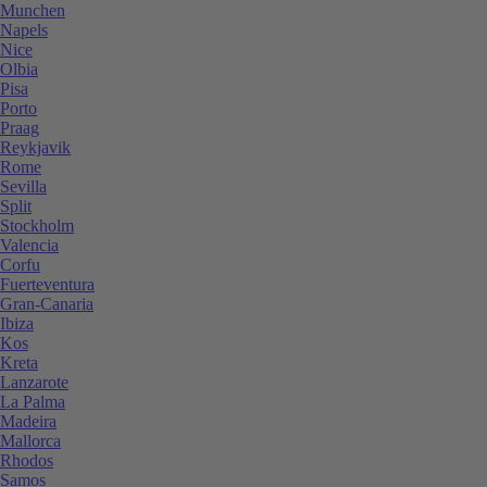
Munchen
Napels
Nice
Olbia
Pisa
Porto
Praag
Reykjavik
Rome
Sevilla
Split
Stockholm
Valencia
Corfu
Fuerteventura
Gran-Canaria
Ibiza
Kos
Kreta
Lanzarote
La Palma
Madeira
Mallorca
Rhodos
Samos