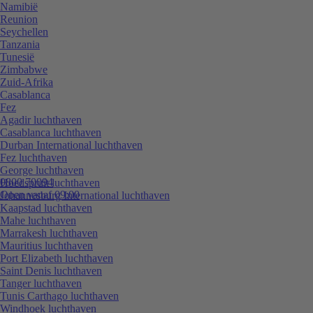
Namibië
Reunion
Seychellen
Tanzania
Tunesië
Zimbabwe
Zuid-Afrika
Casablanca
Fez
Agadir luchthaven
Casablanca luchthaven
Durban International luchthaven
Fez luchthaven
George luchthaven
0800 70094
Hoedspruit luchthaven
Open vanaf 09:00
Johannesburg International luchthaven
Kaapstad luchthaven
Mahe luchthaven
Marrakesh luchthaven
Mauritius luchthaven
Port Elizabeth luchthaven
Saint Denis luchthaven
Tanger luchthaven
Tunis Carthago luchthaven
Windhoek luchthaven