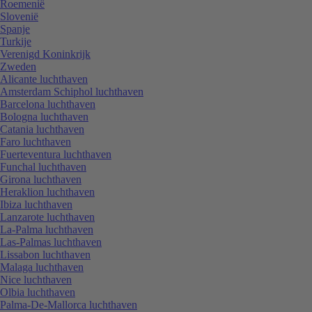
Roemenië
Slovenië
Spanje
Turkije
Verenigd Koninkrijk
Zweden
Alicante luchthaven
Amsterdam Schiphol luchthaven
Barcelona luchthaven
Bologna luchthaven
Catania luchthaven
Faro luchthaven
Fuerteventura luchthaven
Funchal luchthaven
Girona luchthaven
Heraklion luchthaven
Ibiza luchthaven
Lanzarote luchthaven
La-Palma luchthaven
Las-Palmas luchthaven
Lissabon luchthaven
Malaga luchthaven
Nice luchthaven
Olbia luchthaven
Palma-De-Mallorca luchthaven