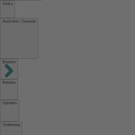
Afrika
Australië / Oceanië
Boeken
Betalen
Ophalen
Onderweg