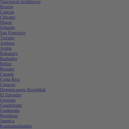
Vancouver luchthaven
Boston
Cancun
Chicago
Miami
Orlando
San Francisco
Toronto
Antigua
Aruba
Bahama's
Barbados
Belize
Bonaire
Canada
Costa Rica
Curaçao
Dominicaanse Republiek
El Salvador
Grenada
Guadeloupe
Guatemala
Honduras
Jamaica
Kaaimaneilanden