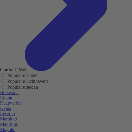
Contact
Sluit
Populaire landen
Populaire luchthavens
Populaire steden
Botswana
Egypte
Kaapverdië
Kenia
Lesotho
Marokko
Mauritius
Mayotte