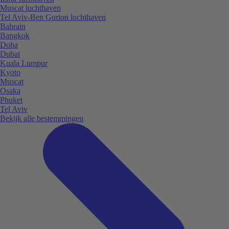
Muscat luchthaven
Tel Aviv-Ben Gurion luchthaven
Bahrain
Bangkok
Doha
Dubai
Kuala Lumpur
Kyoto
Muscat
Osaka
Phuket
Tel Aviv
Bekijk alle bestemmingen