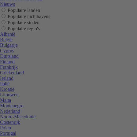
Nieuws
Populaire landen
Populaire luchthavens
Populaire steden
Populaire regio's
Albanië
België
Bulgarije
Cyprus
Duitsland
Finland
Frankrijk
Griekenland
Ierland
Italië
Kroatië
Litouwen
Malta
Montenegro
Nederland
Noord-Macedonië
Oostenrijk
Polen
Portugal