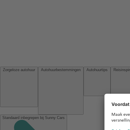
Zorgeloze autohuur
Autohuurbestemmingen
Autohuurtips
Standaard inbegrepen bij Sunny Cars