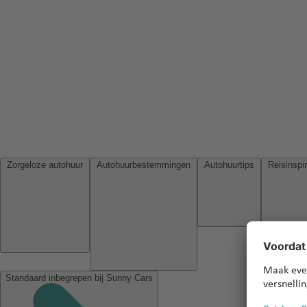
Zorgeloze autohuur
Autohuurbestemmingen
Autohuurtips
Standaard inbegrepen bij Sunny Cars