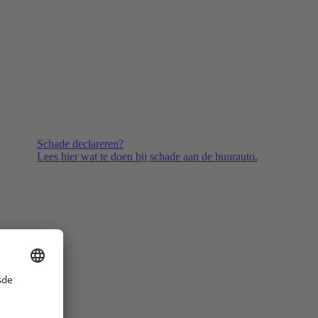
Schade declareren?
Lees hier wat te doen bij schade aan de huurauto.