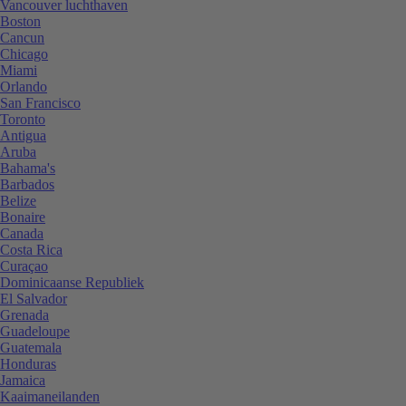
Vancouver luchthaven
Boston
Cancun
Chicago
Miami
Orlando
San Francisco
Toronto
Antigua
Aruba
Bahama's
Barbados
Belize
Bonaire
Canada
Costa Rica
Curaçao
Dominicaanse Republiek
El Salvador
Grenada
Guadeloupe
Guatemala
Honduras
Jamaica
Kaaimaneilanden