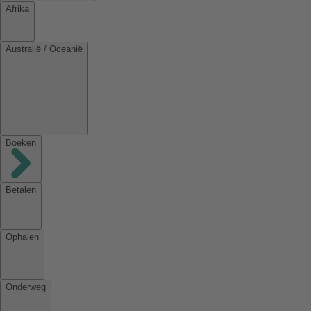
Afrika
Australië / Oceanië
Boeken
Betalen
Ophalen
Onderweg