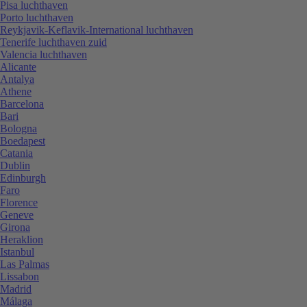
Pisa luchthaven
Porto luchthaven
Reykjavik-Keflavik-International luchthaven
Tenerife luchthaven zuid
Valencia luchthaven
Alicante
Antalya
Athene
Barcelona
Bari
Bologna
Boedapest
Catania
Dublin
Edinburgh
Faro
Florence
Geneve
Girona
Heraklion
Istanbul
Las Palmas
Lissabon
Madrid
Málaga