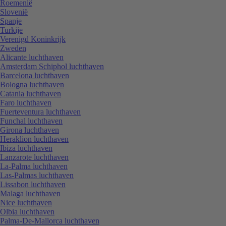
Roemenië
Slovenië
Spanje
Turkije
Verenigd Koninkrijk
Zweden
Alicante luchthaven
Amsterdam Schiphol luchthaven
Barcelona luchthaven
Bologna luchthaven
Catania luchthaven
Faro luchthaven
Fuerteventura luchthaven
Funchal luchthaven
Girona luchthaven
Heraklion luchthaven
Ibiza luchthaven
Lanzarote luchthaven
La-Palma luchthaven
Las-Palmas luchthaven
Lissabon luchthaven
Malaga luchthaven
Nice luchthaven
Olbia luchthaven
Palma-De-Mallorca luchthaven