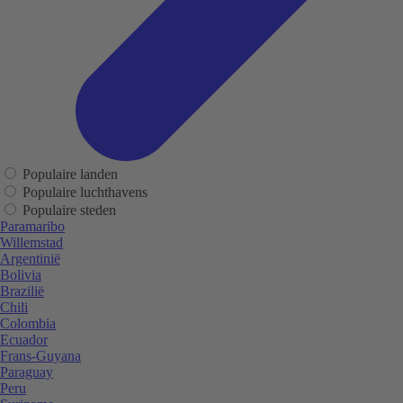
Populaire landen
Populaire luchthavens
Populaire steden
Paramaribo
Willemstad
Argentinië
Bolivia
Brazilië
Chili
Colombia
Ecuador
Frans-Guyana
Paraguay
Peru