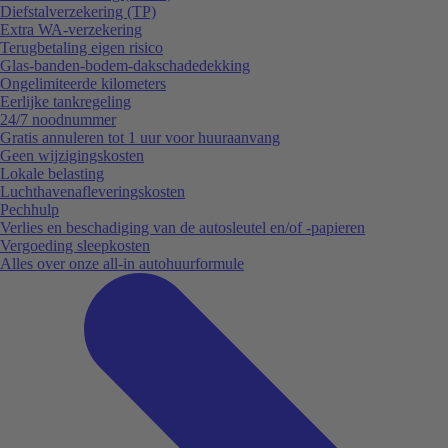
Diefstalverzekering (TP)
Extra WA-verzekering
Terugbetaling eigen risico
Glas-banden-bodem-dakschadedekking
Ongelimiteerde kilometers
Eerlijke tankregeling
24/7 noodnummer
Gratis annuleren tot 1 uur voor huuraanvang
Geen wijzigingskosten
Lokale belasting
Luchthavenafleveringskosten
Pechhulp
Verlies en beschadiging van de autosleutel en/of -papieren
Vergoeding sleepkosten
Alles over onze all-in autohuurformule