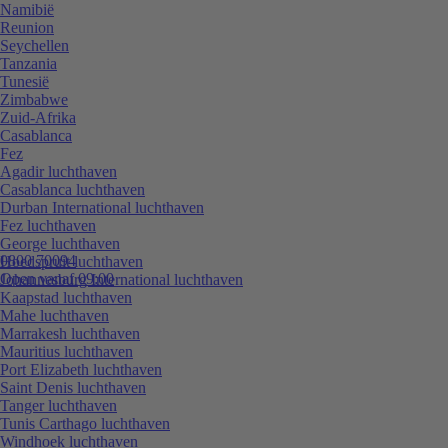
Namibië
Reunion
Seychellen
Tanzania
Tunesië
Zimbabwe
Zuid-Afrika
Casablanca
Fez
Agadir luchthaven
Casablanca luchthaven
Durban International luchthaven
Fez luchthaven
George luchthaven
0800 70094
Hoedspruit luchthaven
Open vanaf 09:00
Johannesburg International luchthaven
Kaapstad luchthaven
Mahe luchthaven
Marrakesh luchthaven
Mauritius luchthaven
Port Elizabeth luchthaven
Saint Denis luchthaven
Tanger luchthaven
Tunis Carthago luchthaven
Windhoek luchthaven