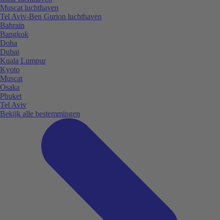
Muscat luchthaven
Tel Aviv-Ben Gurion luchthaven
Bahrain
Bangkok
Doha
Dubai
Kuala Lumpur
Kyoto
Muscat
Osaka
Phuket
Tel Aviv
Bekijk alle bestemmingen