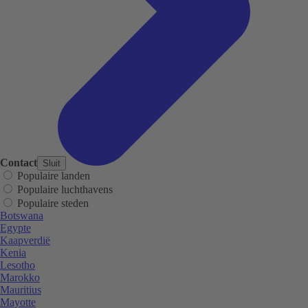
Contact
Sluit
Populaire landen
Populaire luchthavens
Populaire steden
Botswana
Egypte
Kaapverdië
Kenia
Lesotho
Marokko
Mauritius
Mayotte