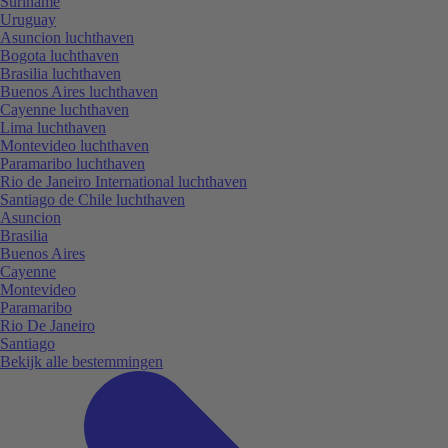
Suriname
Uruguay
Asuncion luchthaven
Bogota luchthaven
Brasilia luchthaven
Buenos Aires luchthaven
Cayenne luchthaven
Lima luchthaven
Montevideo luchthaven
Paramaribo luchthaven
Rio de Janeiro International luchthaven
Santiago de Chile luchthaven
Asuncion
Brasilia
Buenos Aires
Cayenne
Montevideo
Paramaribo
Rio De Janeiro
Santiago
Bekijk alle bestemmingen