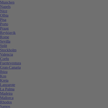
Munchen
Napels
Nice
Olbia
Pisa
Porto
Praag
Reykjavik
Rome
Sevilla
Split
Stockholm
Valencia
Corfu
Fuerteventura
Gran-Canaria
Ibiza
Kos
Kreta
Lanzarote
La Palma
Madeira
Mallorca
Rhodos
Samos