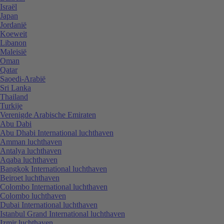
Israël
Japan
Jordanië
Koeweit
Libanon
Maleisië
Oman
Qatar
Saoedi-Arabië
Sri Lanka
Thailand
Turkije
Verenigde Arabische Emiraten
Abu Dabi
Abu Dhabi International luchthaven
Amman luchthaven
Antalya luchthaven
Aqaba luchthaven
Bangkok International luchthaven
Beiroet luchthaven
Colombo International luchthaven
Colombo luchthaven
Dubai International luchthaven
Istanbul Grand International luchthaven
Izmir luchthaven