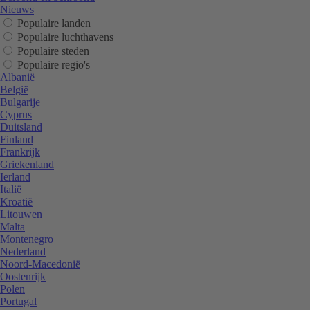
Nieuws
Populaire landen
Populaire luchthavens
Populaire steden
Populaire regio's
Albanië
België
Bulgarije
Cyprus
Duitsland
Finland
Frankrijk
Griekenland
Ierland
Italië
Kroatië
Litouwen
Malta
Montenegro
Nederland
Noord-Macedonië
Oostenrijk
Polen
Portugal