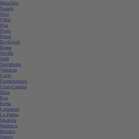
Munchen
Napels
Nice
Olbia
Pisa
Porto
Praag
Reykjavik
Rome
Sevilla
Split
Stockholm
Valencia
Corfu
Fuerteventura
Gran-Canaria
Ibiza
Kos
Kreta
Lanzarote
La Palma
Madeira
Mallorca
Rhodos
Samos