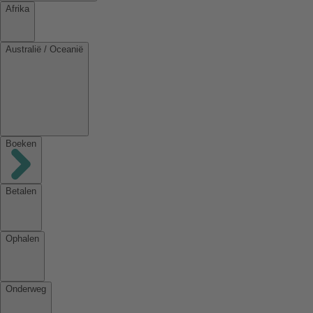
Afrika
Australië / Oceanië
Boeken
Betalen
Ophalen
Onderweg