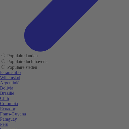
Populaire landen
Populaire luchthavens
Populaire steden
Paramaribo
Willemstad
Argentinië
Bolivia
Brazilië
Chili
Colombia
Ecuador
Frans-Guyana
Paraguay
Peru