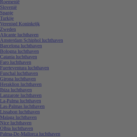
Roemenië
Slovenië
Spanje
Turkije
Verenigd Koninkrijk
Zweden
Alicante luchthaven
Amsterdam Schiphol luchthaven
Barcelona luchthaven
Bologna luchthaven
Catania luchthaven
Faro luchthaven
Fuerteventura luchthaven
Funchal luchthaven
Girona luchthaven
Heraklion luchthaven
Ibiza luchthaven
Lanzarote luchthaven
La-Palma luchthaven
Las-Palmas luchthaven
Lissabon luchthaven
Malaga luchthaven
Nice luchthaven
Olbia luchthaven
Palma-De-Mallorca luchthaven