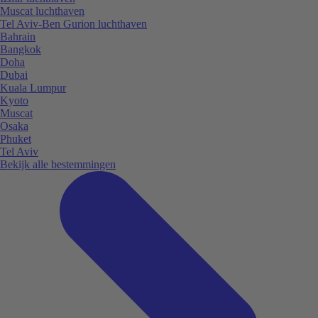
Muscat luchthaven
Tel Aviv-Ben Gurion luchthaven
Bahrain
Bangkok
Doha
Dubai
Kuala Lumpur
Kyoto
Muscat
Osaka
Phuket
Tel Aviv
Bekijk alle bestemmingen