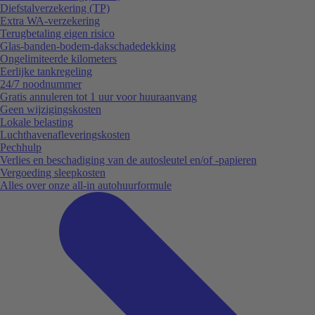
Diefstalverzekering (TP)
Extra WA-verzekering
Terugbetaling eigen risico
Glas-banden-bodem-dakschadedekking
Ongelimiteerde kilometers
Eerlijke tankregeling
24/7 noodnummer
Gratis annuleren tot 1 uur voor huuraanvang
Geen wijzigingskosten
Lokale belasting
Luchthavenafleveringskosten
Pechhulp
Verlies en beschadiging van de autosleutel en/of -papieren
Vergoeding sleepkosten
Alles over onze all-in autohuurformule