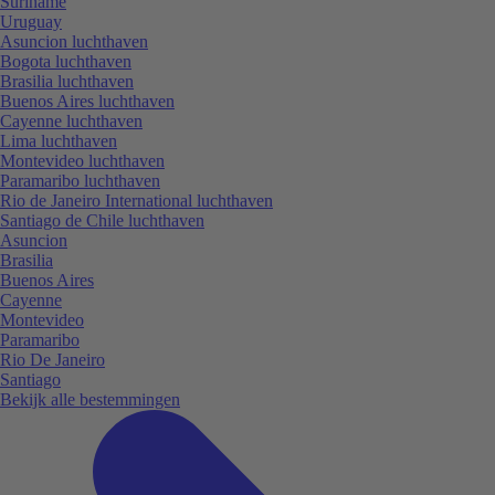
Suriname
Uruguay
Asuncion luchthaven
Bogota luchthaven
Brasilia luchthaven
Buenos Aires luchthaven
Cayenne luchthaven
Lima luchthaven
Montevideo luchthaven
Paramaribo luchthaven
Rio de Janeiro International luchthaven
Santiago de Chile luchthaven
Asuncion
Brasilia
Buenos Aires
Cayenne
Montevideo
Paramaribo
Rio De Janeiro
Santiago
Bekijk alle bestemmingen