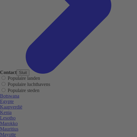
Contact
Sluit
Populaire landen
Populaire luchthavens
Populaire steden
Botswana
Egypte
Kaapverdië
Kenia
Lesotho
Marokko
Mauritius
Mayotte