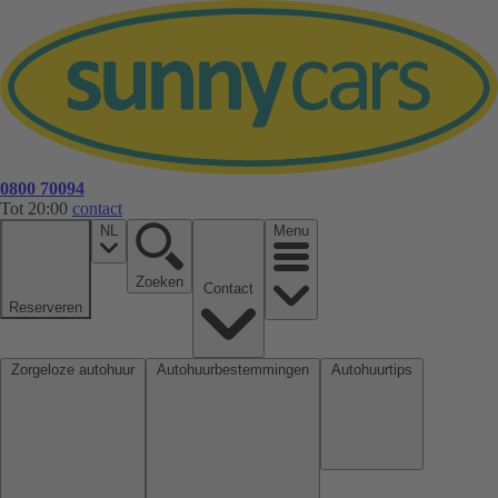
0800 70094
Tot 20:00
contact
NL
Menu
Zoeken
Contact
Reserveren
Zorgeloze autohuur
Autohuurbestemmingen
Autohuurtips