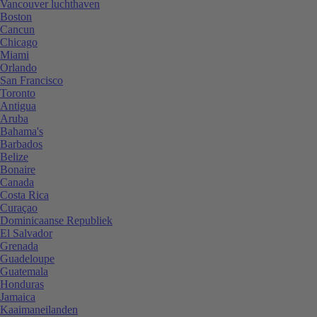
Vancouver luchthaven
Boston
Cancun
Chicago
Miami
Orlando
San Francisco
Toronto
Antigua
Aruba
Bahama's
Barbados
Belize
Bonaire
Canada
Costa Rica
Curaçao
Dominicaanse Republiek
El Salvador
Grenada
Guadeloupe
Guatemala
Honduras
Jamaica
Kaaimaneilanden