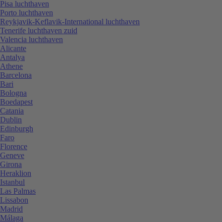
Pisa luchthaven
Porto luchthaven
Reykjavik-Keflavik-International luchthaven
Tenerife luchthaven zuid
Valencia luchthaven
Alicante
Antalya
Athene
Barcelona
Bari
Bologna
Boedapest
Catania
Dublin
Edinburgh
Faro
Florence
Geneve
Girona
Heraklion
Istanbul
Las Palmas
Lissabon
Madrid
Málaga