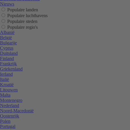
Nieuws
Populaire landen
Populaire luchthavens
Populaire steden
Populaire regio's
Albanië
België
Bulgarije
Cyprus
Duitsland
Finland
Frankrijk
Griekenland
Ierland
Italië
Kroatië
Litouwen
Malta
Montenegro
Nederland
Noord-Macedonië
Oostenrijk
Polen
Portugal