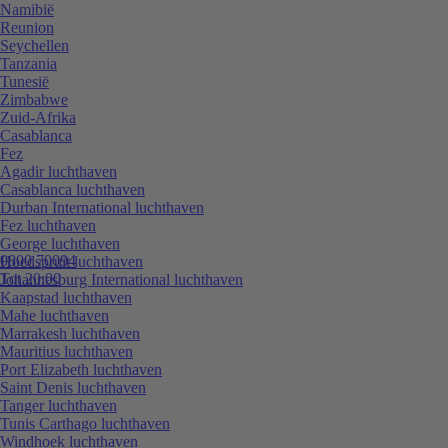
Namibië
Reunion
Seychellen
Tanzania
Tunesië
Zimbabwe
Zuid-Afrika
Casablanca
Fez
Agadir luchthaven
Casablanca luchthaven
Durban International luchthaven
Fez luchthaven
George luchthaven
0800 70094
Hoedspruit luchthaven
Tot 20:00
Johannesburg International luchthaven
Kaapstad luchthaven
Mahe luchthaven
Marrakesh luchthaven
Mauritius luchthaven
Port Elizabeth luchthaven
Saint Denis luchthaven
Tanger luchthaven
Tunis Carthago luchthaven
Windhoek luchthaven