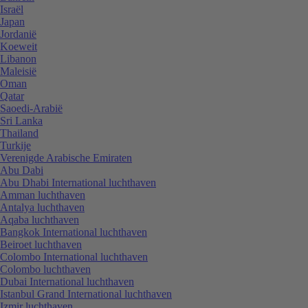
Israël
Japan
Jordanië
Koeweit
Libanon
Maleisië
Oman
Qatar
Saoedi-Arabië
Sri Lanka
Thailand
Turkije
Verenigde Arabische Emiraten
Abu Dabi
Abu Dhabi International luchthaven
Amman luchthaven
Antalya luchthaven
Aqaba luchthaven
Bangkok International luchthaven
Beiroet luchthaven
Colombo International luchthaven
Colombo luchthaven
Dubai International luchthaven
Istanbul Grand International luchthaven
Izmir luchthaven