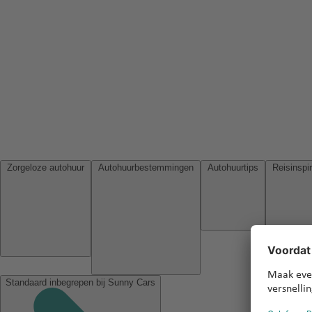
Zorgeloze autohuur
Autohuurbestemmingen
Autohuurtips
Standaard inbegrepen bij Sunny Cars