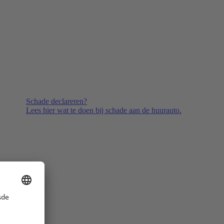
Schade declareren?
Lees hier wat te doen bij schade aan de huurauto.