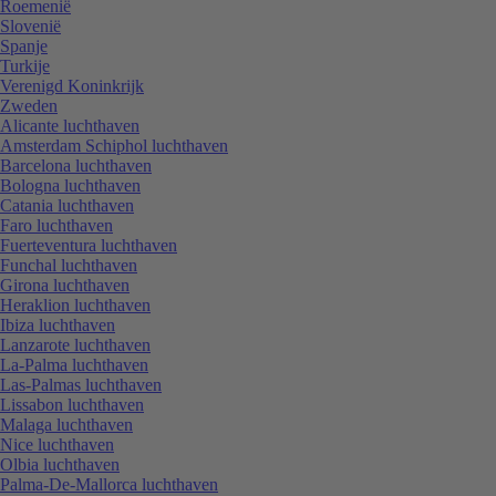
Roemenië
Slovenië
Spanje
Turkije
Verenigd Koninkrijk
Zweden
Alicante luchthaven
Amsterdam Schiphol luchthaven
Barcelona luchthaven
Bologna luchthaven
Catania luchthaven
Faro luchthaven
Fuerteventura luchthaven
Funchal luchthaven
Girona luchthaven
Heraklion luchthaven
Ibiza luchthaven
Lanzarote luchthaven
La-Palma luchthaven
Las-Palmas luchthaven
Lissabon luchthaven
Malaga luchthaven
Nice luchthaven
Olbia luchthaven
Palma-De-Mallorca luchthaven