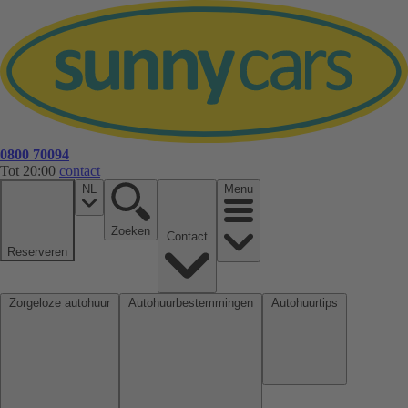
0800 70094
Tot 20:00
contact
NL
Menu
Zoeken
Contact
Reserveren
Zorgeloze autohuur
Autohuurbestemmingen
Autohuurtips