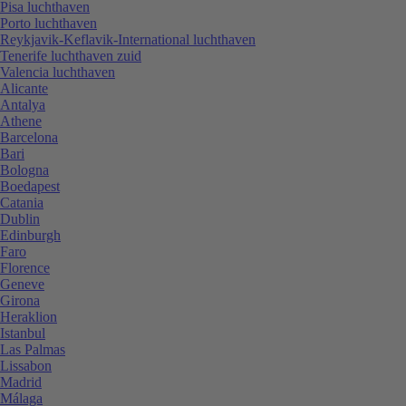
Pisa luchthaven
Porto luchthaven
Reykjavik-Keflavik-International luchthaven
Tenerife luchthaven zuid
Valencia luchthaven
Alicante
Antalya
Athene
Barcelona
Bari
Bologna
Boedapest
Catania
Dublin
Edinburgh
Faro
Florence
Geneve
Girona
Heraklion
Istanbul
Las Palmas
Lissabon
Madrid
Málaga