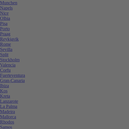
Munchen
Napels
Nice
Olbia
Pisa
Porto
Praag
Reykjavik
Rome
Sevilla
Split
Stockholm
Valencia
Corfu
Fuerteventura
Gran-Canaria
Ibiza
Kos
Kreta
Lanzarote
La Palma
Madeira
Mallorca
Rhodos
Samos