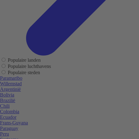
Populaire landen
Populaire luchthavens
Populaire steden
Paramaribo
Willemstad
Argentinië
Bolivia
Brazilië
Chili
Colombia
Ecuador
Frans-Guyana
Paraguay
Peru