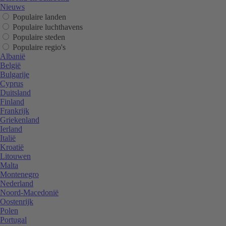
Nieuws
Populaire landen
Populaire luchthavens
Populaire steden
Populaire regio's
Albanië
België
Bulgarije
Cyprus
Duitsland
Finland
Frankrijk
Griekenland
Ierland
Italië
Kroatië
Litouwen
Malta
Montenegro
Nederland
Noord-Macedonië
Oostenrijk
Polen
Portugal