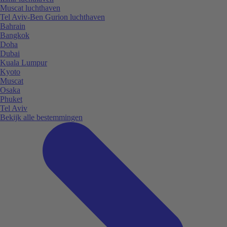
Muscat luchthaven
Tel Aviv-Ben Gurion luchthaven
Bahrain
Bangkok
Doha
Dubai
Kuala Lumpur
Kyoto
Muscat
Osaka
Phuket
Tel Aviv
Bekijk alle bestemmingen