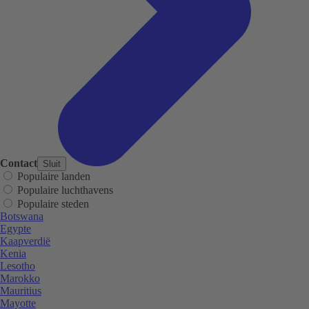
Contact
Sluit
Populaire landen
Populaire luchthavens
Populaire steden
Botswana
Egypte
Kaapverdië
Kenia
Lesotho
Marokko
Mauritius
Mayotte