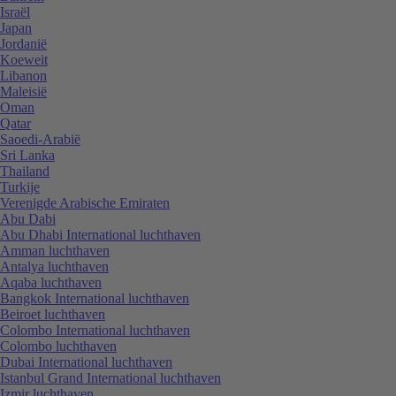
Israël
Japan
Jordanië
Koeweit
Libanon
Maleisië
Oman
Qatar
Saoedi-Arabië
Sri Lanka
Thailand
Turkije
Verenigde Arabische Emiraten
Abu Dabi
Abu Dhabi International luchthaven
Amman luchthaven
Antalya luchthaven
Aqaba luchthaven
Bangkok International luchthaven
Beiroet luchthaven
Colombo International luchthaven
Colombo luchthaven
Dubai International luchthaven
Istanbul Grand International luchthaven
Izmir luchthaven