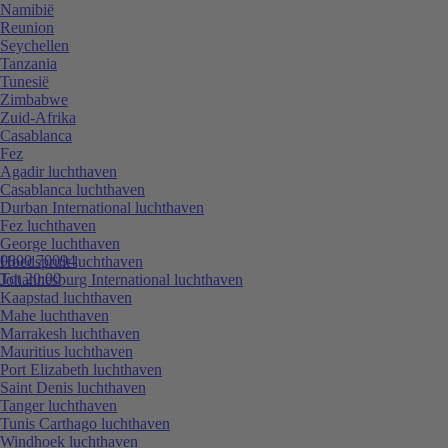
Namibië
Reunion
Seychellen
Tanzania
Tunesië
Zimbabwe
Zuid-Afrika
Casablanca
Fez
Agadir luchthaven
Casablanca luchthaven
Durban International luchthaven
Fez luchthaven
George luchthaven
0800 70094
Hoedspruit luchthaven
Tot 20:00
Johannesburg International luchthaven
Kaapstad luchthaven
Mahe luchthaven
Marrakesh luchthaven
Mauritius luchthaven
Port Elizabeth luchthaven
Saint Denis luchthaven
Tanger luchthaven
Tunis Carthago luchthaven
Windhoek luchthaven