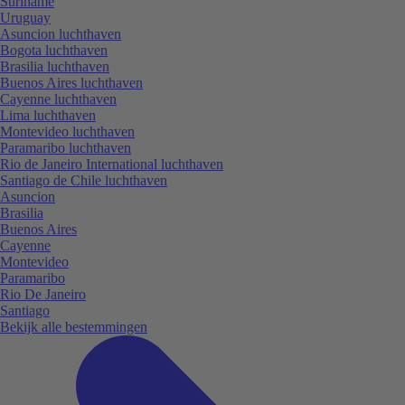
Suriname
Uruguay
Asuncion luchthaven
Bogota luchthaven
Brasilia luchthaven
Buenos Aires luchthaven
Cayenne luchthaven
Lima luchthaven
Montevideo luchthaven
Paramaribo luchthaven
Rio de Janeiro International luchthaven
Santiago de Chile luchthaven
Asuncion
Brasilia
Buenos Aires
Cayenne
Montevideo
Paramaribo
Rio De Janeiro
Santiago
Bekijk alle bestemmingen