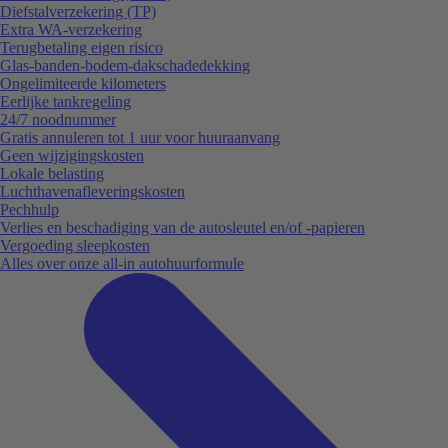
Diefstalverzekering (TP)
Extra WA-verzekering
Terugbetaling eigen risico
Glas-banden-bodem-dakschadedekking
Ongelimiteerde kilometers
Eerlijke tankregeling
24/7 noodnummer
Gratis annuleren tot 1 uur voor huuraanvang
Geen wijzigingskosten
Lokale belasting
Luchthavenafleveringskosten
Pechhulp
Verlies en beschadiging van de autosleutel en/of -papieren
Vergoeding sleepkosten
Alles over onze all-in autohuurformule