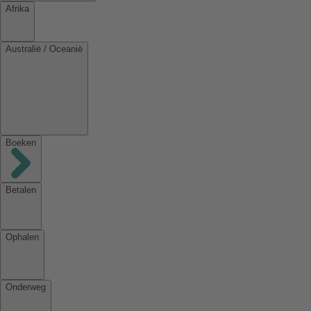
Afrika
Australië / Oceanië
Boeken
Betalen
Ophalen
Onderweg