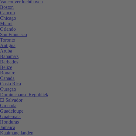
Vancouver luchthaven
Boston
Cancun
Chicago
Miami
Orlando
San Francisco
Toronto
Antigua
Aruba
Bahama's
Barbados
Belize
Bonaire
Canada
Costa Rica
Curaçao
Dominicaanse Republiek
El Salvador
Grenada
Guadeloupe
Guatemala
Honduras
Jamaica
Kaaimaneilanden