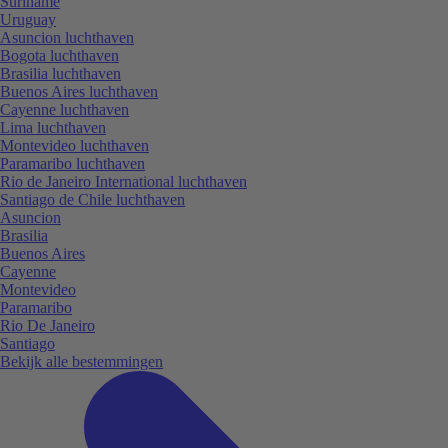
Suriname
Uruguay
Asuncion luchthaven
Bogota luchthaven
Brasilia luchthaven
Buenos Aires luchthaven
Cayenne luchthaven
Lima luchthaven
Montevideo luchthaven
Paramaribo luchthaven
Rio de Janeiro International luchthaven
Santiago de Chile luchthaven
Asuncion
Brasilia
Buenos Aires
Cayenne
Montevideo
Paramaribo
Rio De Janeiro
Santiago
Bekijk alle bestemmingen