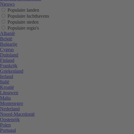
Nieuws
Populaire landen
Populaire luchthavens
Populaire steden
Populaire regio's
Albanië
België
Bulgarije
Cyprus
Duitsland
Finland
Frankrijk
Griekenland
Ierland
Italië
Kroatië
Litouwen
Malta
Montenegro
Nederland
Noord-Macedonië
Oostenrijk
Polen
Portugal