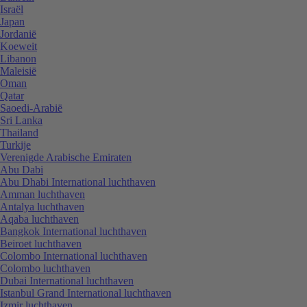
Israël
Japan
Jordanië
Koeweit
Libanon
Maleisië
Oman
Qatar
Saoedi-Arabië
Sri Lanka
Thailand
Turkije
Verenigde Arabische Emiraten
Abu Dabi
Abu Dhabi International luchthaven
Amman luchthaven
Antalya luchthaven
Aqaba luchthaven
Bangkok International luchthaven
Beiroet luchthaven
Colombo International luchthaven
Colombo luchthaven
Dubai International luchthaven
Istanbul Grand International luchthaven
Izmir luchthaven