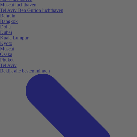
Muscat luchthaven
Tel Aviv-Ben Gurion luchthaven
Bahrain
Bangkok
Doha
Dubai
Kuala Lumpur
Kyoto
Muscat
Osaka
Phuket
Tel Aviv
Bekijk alle bestemmingen