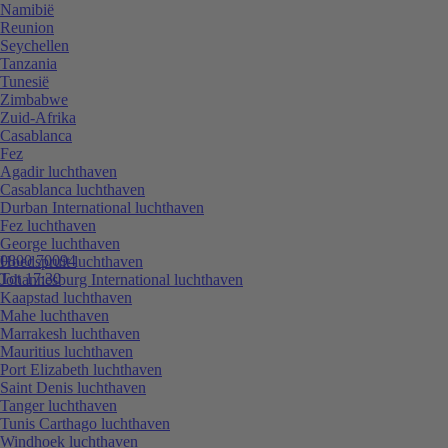
Namibië
Reunion
Seychellen
Tanzania
Tunesië
Zimbabwe
Zuid-Afrika
Casablanca
Fez
Agadir luchthaven
Casablanca luchthaven
Durban International luchthaven
Fez luchthaven
George luchthaven
0800 70094
Hoedspruit luchthaven
Tot 17:30
Johannesburg International luchthaven
Kaapstad luchthaven
Mahe luchthaven
Marrakesh luchthaven
Mauritius luchthaven
Port Elizabeth luchthaven
Saint Denis luchthaven
Tanger luchthaven
Tunis Carthago luchthaven
Windhoek luchthaven