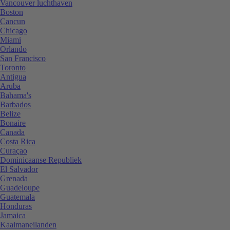
Vancouver luchthaven
Boston
Cancun
Chicago
Miami
Orlando
San Francisco
Toronto
Antigua
Aruba
Bahama's
Barbados
Belize
Bonaire
Canada
Costa Rica
Curaçao
Dominicaanse Republiek
El Salvador
Grenada
Guadeloupe
Guatemala
Honduras
Jamaica
Kaaimaneilanden