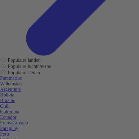
Populaire landen
Populaire luchthavens
Populaire steden
Paramaribo
Willemstad
Argentinië
Bolivia
Brazilië
Chili
Colombia
Ecuador
Frans-Guyana
Paraguay
Peru