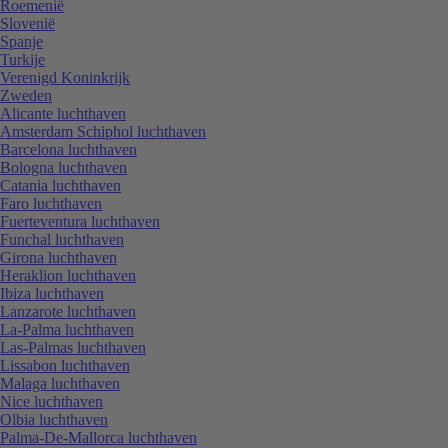
Roemenië
Slovenië
Spanje
Turkije
Verenigd Koninkrijk
Zweden
Alicante luchthaven
Amsterdam Schiphol luchthaven
Barcelona luchthaven
Bologna luchthaven
Catania luchthaven
Faro luchthaven
Fuerteventura luchthaven
Funchal luchthaven
Girona luchthaven
Heraklion luchthaven
Ibiza luchthaven
Lanzarote luchthaven
La-Palma luchthaven
Las-Palmas luchthaven
Lissabon luchthaven
Malaga luchthaven
Nice luchthaven
Olbia luchthaven
Palma-De-Mallorca luchthaven