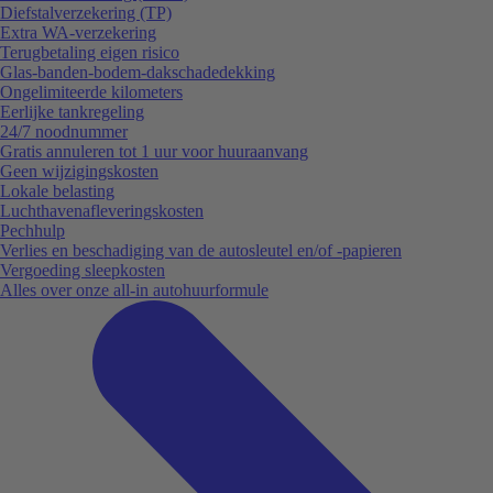
Diefstalverzekering (TP)
Extra WA-verzekering
Terugbetaling eigen risico
Glas-banden-bodem-dakschadedekking
Ongelimiteerde kilometers
Eerlijke tankregeling
24/7 noodnummer
Gratis annuleren tot 1 uur voor huuraanvang
Geen wijzigingskosten
Lokale belasting
Luchthavenafleveringskosten
Pechhulp
Verlies en beschadiging van de autosleutel en/of -papieren
Vergoeding sleepkosten
Alles over onze all-in autohuurformule