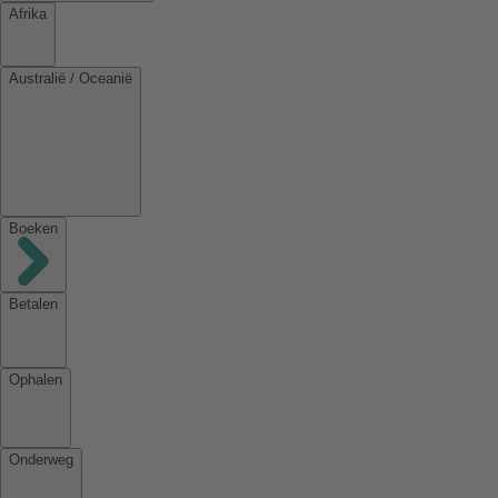
Afrika
Australië / Oceanië
Boeken
Betalen
Ophalen
Onderweg