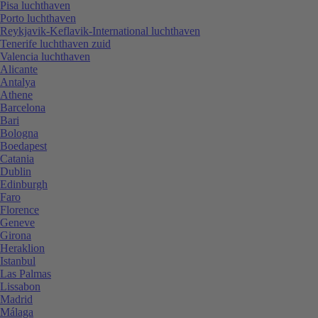
Pisa luchthaven
Porto luchthaven
Reykjavik-Keflavik-International luchthaven
Tenerife luchthaven zuid
Valencia luchthaven
Alicante
Antalya
Athene
Barcelona
Bari
Bologna
Boedapest
Catania
Dublin
Edinburgh
Faro
Florence
Geneve
Girona
Heraklion
Istanbul
Las Palmas
Lissabon
Madrid
Málaga