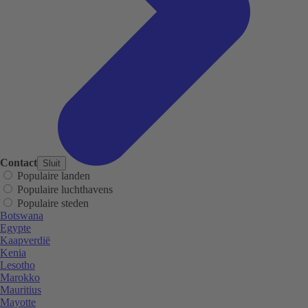
Contact
Sluit
Populaire landen
Populaire luchthavens
Populaire steden
Botswana
Egypte
Kaapverdië
Kenia
Lesotho
Marokko
Mauritius
Mayotte