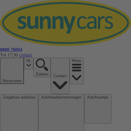
0800 70094
Tot 17:30
contact
NL
Menu
Zoeken
Contact
Reserveren
Zorgeloze autohuur
Autohuurbestemmingen
Autohuurtips