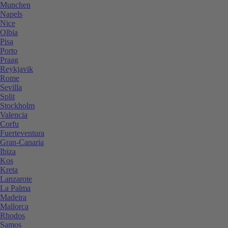
Munchen
Napels
Nice
Olbia
Pisa
Porto
Praag
Reykjavik
Rome
Sevilla
Split
Stockholm
Valencia
Corfu
Fuerteventura
Gran-Canaria
Ibiza
Kos
Kreta
Lanzarote
La Palma
Madeira
Mallorca
Rhodos
Samos