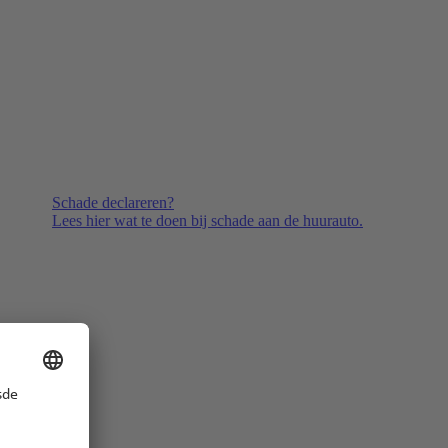
Schade declareren?
Lees hier wat te doen bij schade aan de huurauto.