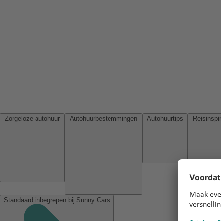
Zorgeloze autohuur
Autohuurbestemmingen
Autohuurtips
Standaard inbegrepen bij Sunny Cars