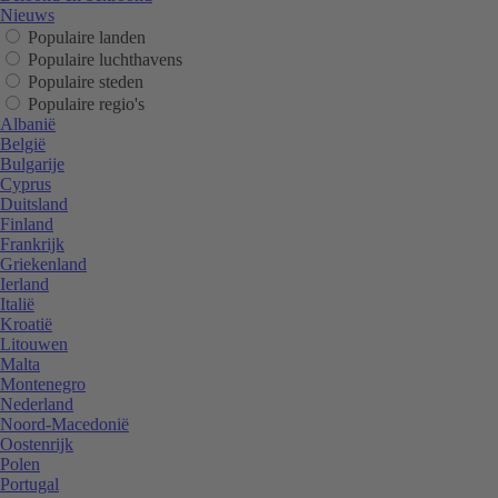
Nieuws
Populaire landen
Populaire luchthavens
Populaire steden
Populaire regio's
Albanië
België
Bulgarije
Cyprus
Duitsland
Finland
Frankrijk
Griekenland
Ierland
Italië
Kroatië
Litouwen
Malta
Montenegro
Nederland
Noord-Macedonië
Oostenrijk
Polen
Portugal