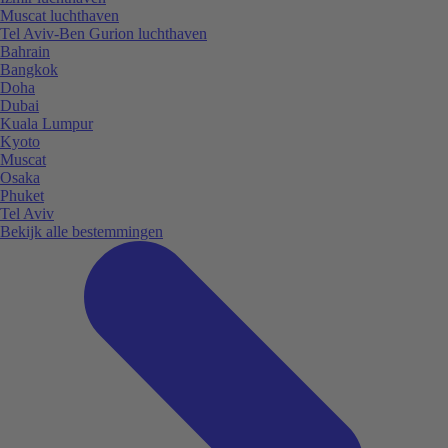
Muscat luchthaven
Tel Aviv-Ben Gurion luchthaven
Bahrain
Bangkok
Doha
Dubai
Kuala Lumpur
Kyoto
Muscat
Osaka
Phuket
Tel Aviv
Bekijk alle bestemmingen