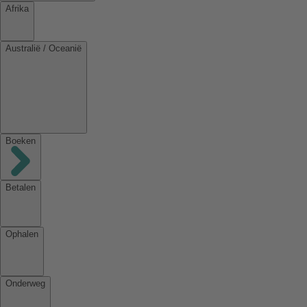
Afrika
Australië / Oceanië
Boeken
Betalen
Ophalen
Onderweg