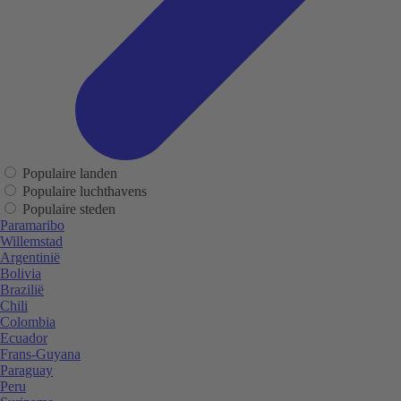
Populaire landen
Populaire luchthavens
Populaire steden
Paramaribo
Willemstad
Argentinië
Bolivia
Brazilië
Chili
Colombia
Ecuador
Frans-Guyana
Paraguay
Peru