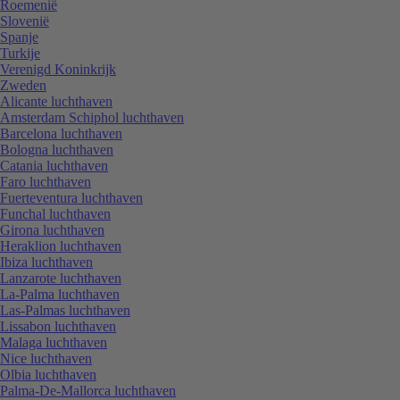
Roemenië
Slovenië
Spanje
Turkije
Verenigd Koninkrijk
Zweden
Alicante luchthaven
Amsterdam Schiphol luchthaven
Barcelona luchthaven
Bologna luchthaven
Catania luchthaven
Faro luchthaven
Fuerteventura luchthaven
Funchal luchthaven
Girona luchthaven
Heraklion luchthaven
Ibiza luchthaven
Lanzarote luchthaven
La-Palma luchthaven
Las-Palmas luchthaven
Lissabon luchthaven
Malaga luchthaven
Nice luchthaven
Olbia luchthaven
Palma-De-Mallorca luchthaven