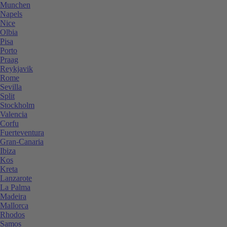
Munchen
Napels
Nice
Olbia
Pisa
Porto
Praag
Reykjavik
Rome
Sevilla
Split
Stockholm
Valencia
Corfu
Fuerteventura
Gran-Canaria
Ibiza
Kos
Kreta
Lanzarote
La Palma
Madeira
Mallorca
Rhodos
Samos