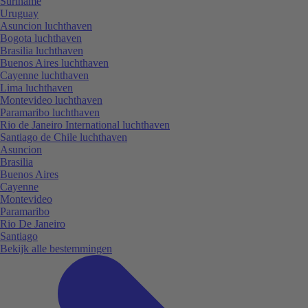
Suriname
Uruguay
Asuncion luchthaven
Bogota luchthaven
Brasilia luchthaven
Buenos Aires luchthaven
Cayenne luchthaven
Lima luchthaven
Montevideo luchthaven
Paramaribo luchthaven
Rio de Janeiro International luchthaven
Santiago de Chile luchthaven
Asuncion
Brasilia
Buenos Aires
Cayenne
Montevideo
Paramaribo
Rio De Janeiro
Santiago
Bekijk alle bestemmingen