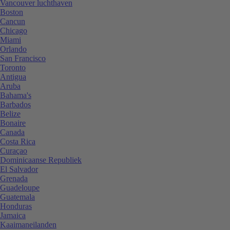
Vancouver luchthaven
Boston
Cancun
Chicago
Miami
Orlando
San Francisco
Toronto
Antigua
Aruba
Bahama's
Barbados
Belize
Bonaire
Canada
Costa Rica
Curaçao
Dominicaanse Republiek
El Salvador
Grenada
Guadeloupe
Guatemala
Honduras
Jamaica
Kaaimaneilanden