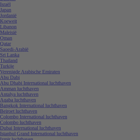
Israël
Japan
Jordanië
Koeweit
Libanon
Maleisië
Oman
Qatar
Saoedi-Arabië
Sri Lanka
Thailand
Turkije
Verenigde Arabische Emiraten
Abu Dabi
Abu Dhabi International luchthaven
Amman luchthaven
Antalya luchthaven
Aqaba luchthaven
Bangkok International luchthaven
Beiroet luchthaven
Colombo International luchthaven
Colombo luchthaven
Dubai International luchthaven
Istanbul Grand International luchthaven
Izmir luchthaven