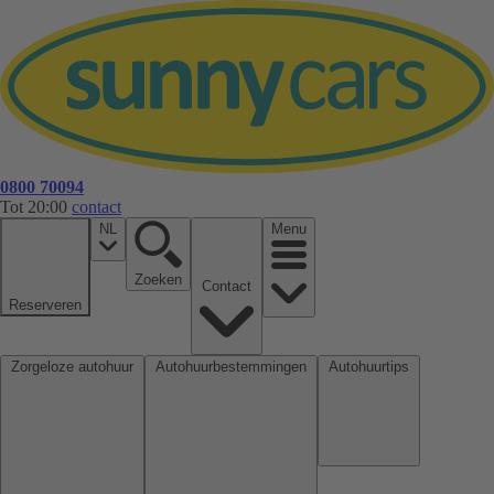
0800 70094
Tot 20:00
contact
NL
Menu
Zoeken
Contact
Reserveren
Zorgeloze autohuur
Autohuurbestemmingen
Autohuurtips