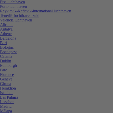
Pisa luchthaven
Porto luchthaven
Reykjavik-Keflavik-International luchthaven
Tenerife luchthaven zuid
Valencia luchthaven
Alicante
Antalya
Athene
Barcelona
Bari
Bologna
Boedapest
Catania
Dublin
Edinburgh
Faro
Florence
Geneve
Girona
Heraklion
Istanbul
Las Palmas
Lissabon
Madrid
Málaga