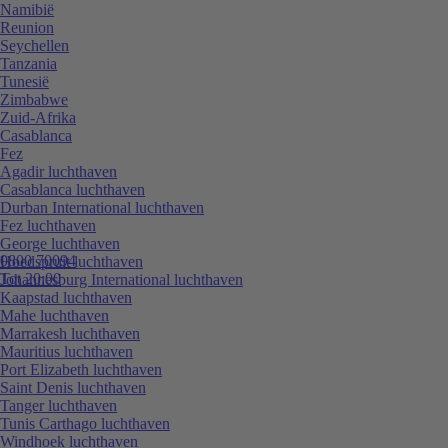
Namibië
Reunion
Seychellen
Tanzania
Tunesië
Zimbabwe
Zuid-Afrika
Casablanca
Fez
Agadir luchthaven
Casablanca luchthaven
Durban International luchthaven
Fez luchthaven
George luchthaven
0800 70094
Hoedspruit luchthaven
Tot 20:00
Johannesburg International luchthaven
Kaapstad luchthaven
Mahe luchthaven
Marrakesh luchthaven
Mauritius luchthaven
Port Elizabeth luchthaven
Saint Denis luchthaven
Tanger luchthaven
Tunis Carthago luchthaven
Windhoek luchthaven