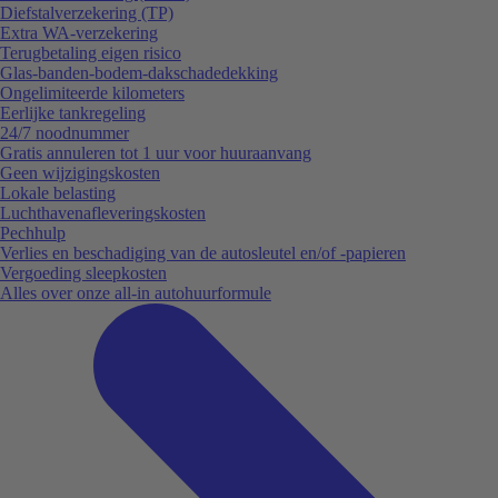
Diefstalverzekering (TP)
Extra WA-verzekering
Terugbetaling eigen risico
Glas-banden-bodem-dakschadedekking
Ongelimiteerde kilometers
Eerlijke tankregeling
24/7 noodnummer
Gratis annuleren tot 1 uur voor huuraanvang
Geen wijzigingskosten
Lokale belasting
Luchthavenafleveringskosten
Pechhulp
Verlies en beschadiging van de autosleutel en/of -papieren
Vergoeding sleepkosten
Alles over onze all-in autohuurformule