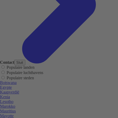
Contact
Sluit
Populaire landen
Populaire luchthavens
Populaire steden
Botswana
Egypte
Kaapverdië
Kenia
Lesotho
Marokko
Mauritius
Mayotte