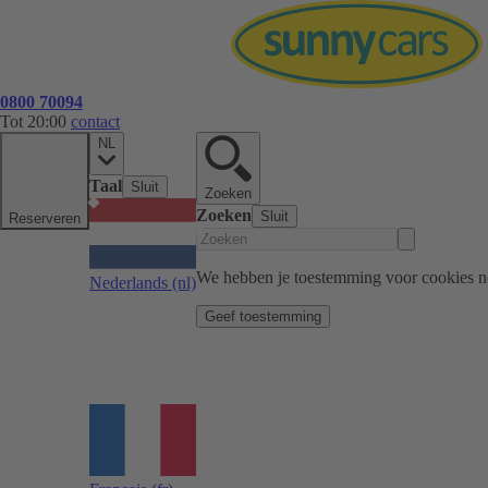
0800 70094
Tot 20:00
contact
NL
Taal
Sluit
Zoeken
Zoeken
Sluit
Reserveren
We hebben je toestemming voor cookies n
Nederlands
(nl)
Geef toestemming