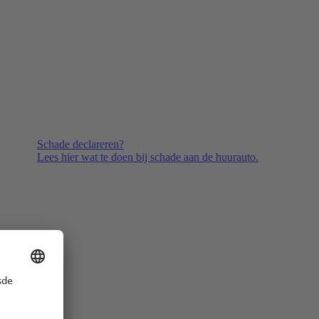
Schade declareren?
Lees hier wat te doen bij schade aan de huurauto.