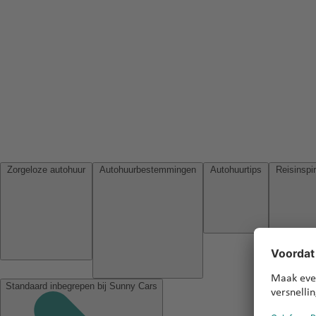
Zorgeloze autohuur
Autohuurbestemmingen
Autohuurtips
Standaard inbegrepen bij Sunny Cars