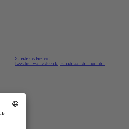
Schade declareren?
Lees hier wat te doen bij schade aan de huurauto.