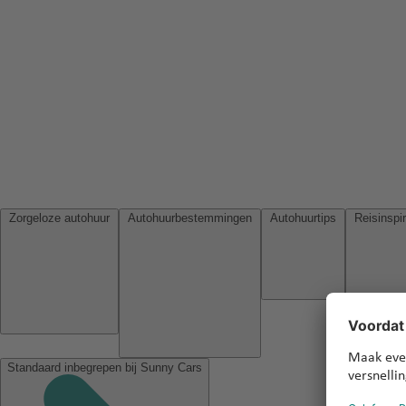
Zorgeloze autohuur
Autohuurbestemmingen
Autohuurtips
Standaard inbegrepen bij Sunny Cars